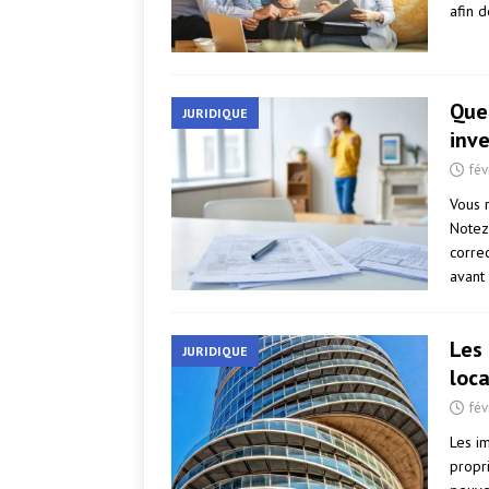
afin 
Quel
JURIDIQUE
inve
fév
Vous r
Notez
correc
avant
Les 
JURIDIQUE
loca
fév
Les i
propri