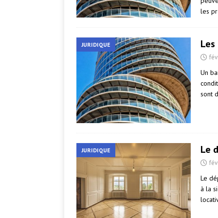
peuve
les pr
Les 
JURIDIQUE
fév
Un bai
condit
sont d
Le 
JURIDIQUE
fév
Le dé
à la s
locati