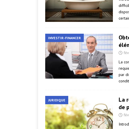
diffic
dispos
certai
Obte
INVESTIR-FINANCER
élé
fév
La con
requie
par di
condi
La r
JURIDIQUE
de 
fév
Introd