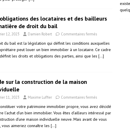
exist
quelq
obligations des locataires et des bailleurs
atière de droit du bail
rier 12, 2023
Damien Robert
Commentaires fermés
it du bail est la législation qui définit les conditions auxquelles
priétaire peut louer un bien immobilier à un locataire. Ce cadre
définit les droits et obligations des parties, ainsi que les
[…]
e sur la construction de la maison
viduelle
rier 11, 2023
Maxime Luffier
Commentaires fermés
constituer votre patrimoine immobilier propre, vous avez décidé
re l’achat d’un bien immobilier. Vous êtes d’ailleurs intéressé par
nstruction d’une maison individuelle neuve. Mais avant de vous
r, vous aimeriez connaître les
[…]