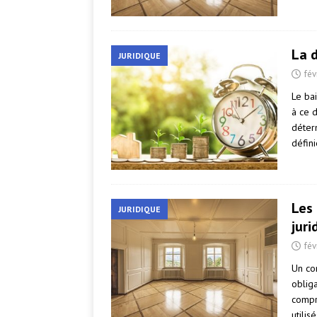
La 
JURIDIQUE
fév
Le bai
à ce d
déter
défin
Les 
JURIDIQUE
juri
fév
Un con
obliga
compr
utili