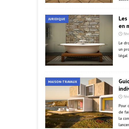
Les 
JURIDIQUE
en m
fév
Le dro
un pro
légal 
Guid
MAISON-TRAVAUX
indi
fév
Pour 
de fai
la co
lance