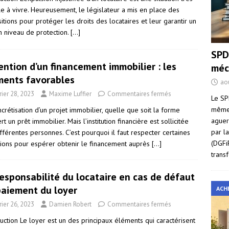
ile à vivre. Heureusement, le législateur a mis en place des
itions pour protéger les droits des locataires et leur garantir un
n niveau de protection.
[…]
SPD
ntion d’un financement immobilier : les
méc
ments favorables
ao
rier 28, 2023
Maxime Luffier
Commentaires fermés
Le SP
même 
crétisation d’un projet immobilier, quelle que soit la forme
aguer
rt un prêt immobilier. Mais l’institution financière est sollicitée
par l
fférentes personnes. C’est pourquoi il faut respecter certaines
(DGFi
tions pour espérer obtenir le financement auprès
[…]
trans
esponsabilité du locataire en cas de défaut
paiement du loyer
ACH
rier 26, 2023
Damien Robert
Commentaires fermés
uction Le loyer est un des principaux éléments qui caractérisent