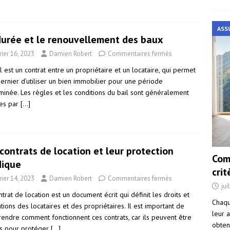
ASS
durée et le renouvellement des baux
rier 16, 2023
Damien Robert
Commentaires fermés
l est un contrat entre un propriétaire et un locataire, qui permet
ernier d’utiliser un bien immobilier pour une période
minée. Les règles et les conditions du bail sont généralement
ies par
[…]
contrats de location et leur protection
Com
dique
cri
rier 14, 2023
Damien Robert
Commentaires fermés
jui
trat de location est un document écrit qui définit les droits et
Chaqu
tions des locataires et des propriétaires. Il est important de
leur a
endre comment fonctionnent ces contrats, car ils peuvent être
obten
sés pour protéger
[…]