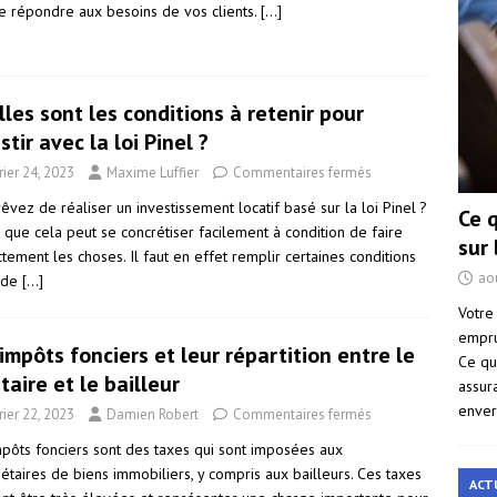
de répondre aux besoins de vos clients.
[…]
les sont les conditions à retenir pour
stir avec la loi Pinel ?
rier 24, 2023
Maxime Luffier
Commentaires fermés
êvez de réaliser un investissement locatif basé sur la loi Pinel ?
Ce 
 que cela peut se concrétiser facilement à condition de faire
sur
tement les choses. Il faut en effet remplir certaines conditions
ao
 de
[…]
Votre
empru
impôts fonciers et leur répartition entre le
Ce qu
taire et le bailleur
assur
enver
rier 22, 2023
Damien Robert
Commentaires fermés
mpôts fonciers sont des taxes qui sont imposées aux
étaires de biens immobiliers, y compris aux bailleurs. Ces taxes
ACT