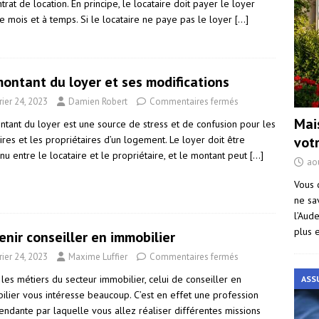
trat de location. En principe, le locataire doit payer le loyer
e mois et à temps. Si le locataire ne paye pas le loyer
[…]
ontant du loyer et ses modifications
rier 24, 2023
Damien Robert
Commentaires fermés
Mai
ntant du loyer est une source de stress et de confusion pour les
vot
ires et les propriétaires d’un logement. Le loyer doit être
u entre le locataire et le propriétaire, et le montant peut
[…]
ao
Vous 
ne sa
l’Aud
plus 
nir conseiller en immobilier
rier 24, 2023
Maxime Luffier
Commentaires fermés
les métiers du secteur immobilier, celui de conseiller en
ASS
ilier vous intéresse beaucoup. C’est en effet une profession
endante par laquelle vous allez réaliser différentes missions