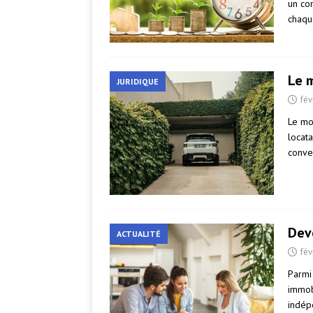
un con
chaqu
Le m
JURIDIQUE
fév
Le mo
locata
conven
Deve
ACTUALITÉ
fév
Parmi 
immob
indép