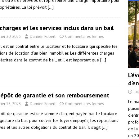
nt être très élevées et représenter une charge importante pour
opriétaires. La loi prévoit
[…]
charges et les services inclus dans un bail
rier 20, 2023
Damien Robert
Commentaires fermés
l est un contrat entre le locateur et le locataire qui spécifie les
ions de location d’un bien immobilier. Les différentes charges
écrites dans le contrat de bail, et il est important que
[…]
L’é
d’e
jui
dépôt de garantie et son remboursement
Le ma
rier 18, 2023
Damien Robert
Commentaires fermés
plusi
pôt de garantie est une somme d’argent payée par le locataire
d’ent
ignature du bail pour couvrir les loyers impayés, les réparations
profo
ves et les autres obligations du contrat de bail. Il s’agit
[…]
de la
en 2