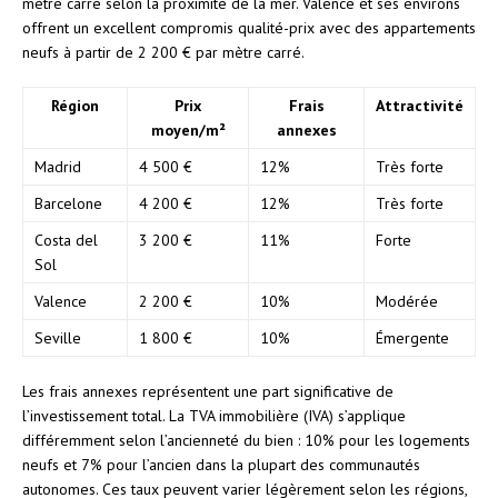
mètre carré selon la proximité de la mer. Valence et ses environs
offrent un excellent compromis qualité-prix avec des appartements
neufs à partir de 2 200 € par mètre carré.
Région
Prix
Frais
Attractivité
moyen/m²
annexes
Madrid
4 500 €
12%
Très forte
Barcelone
4 200 €
12%
Très forte
Costa del
3 200 €
11%
Forte
Sol
Valence
2 200 €
10%
Modérée
Seville
1 800 €
10%
Émergente
Les frais annexes représentent une part significative de
l’investissement total. La TVA immobilière (IVA) s’applique
différemment selon l’ancienneté du bien : 10% pour les logements
neufs et 7% pour l’ancien dans la plupart des communautés
autonomes. Ces taux peuvent varier légèrement selon les régions,