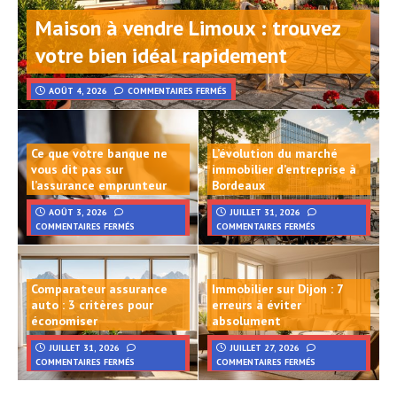
Maison à vendre Limoux : trouvez
votre bien idéal rapidement
AOÛT 4, 2026
COMMENTAIRES FERMÉS
Ce que votre banque ne
L’évolution du marché
vous dit pas sur
immobilier d’entreprise à
l’assurance emprunteur
Bordeaux
AOÛT 3, 2026
JUILLET 31, 2026
COMMENTAIRES FERMÉS
COMMENTAIRES FERMÉS
Comparateur assurance
Immobilier sur Dijon : 7
auto : 3 critères pour
erreurs à éviter
économiser
absolument
JUILLET 31, 2026
JUILLET 27, 2026
COMMENTAIRES FERMÉS
COMMENTAIRES FERMÉS