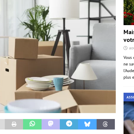
Mai
vot
ao
Vous 
ne sa
l’Aud
plus 
ASS