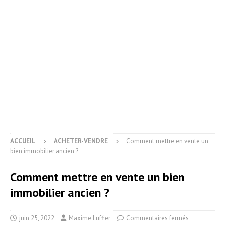
ACCUEIL
ACHETER-VENDRE
Comment mettre en vente un
bien immobilier ancien ?
Comment mettre en vente un bien
immobilier ancien ?
juin 25, 2022
Maxime Luffier
Commentaires fermés