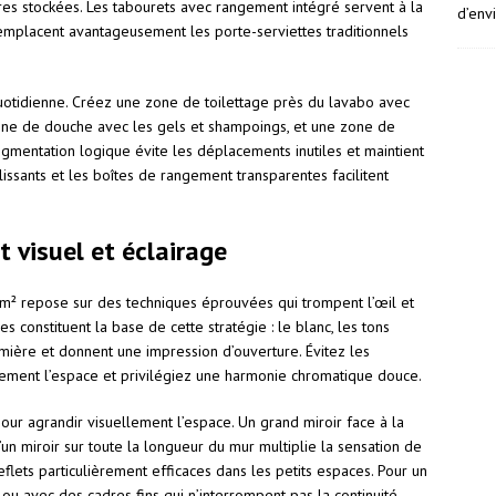
aires stockées. Les tabourets avec rangement intégré servent à la
d’env
remplacent avantageusement les porte-serviettes traditionnels
 quotidienne. Créez une zone de toilettage près du lavabo avec
one de douche avec les gels et shampoings, et une zone de
segmentation logique évite les déplacements inutiles et maintient
lissants et les boîtes de rangement transparentes facilitent
 visuel et éclairage
7m² repose sur des techniques éprouvées qui trompent l’œil et
s constituent la base de cette stratégie : le blanc, les tons
lumière et donnent une impression d’ouverture. Évitez les
lement l’espace et privilégiez une harmonie chromatique douce.
 pour agrandir visuellement l’espace. Un grand miroir face à la
’un miroir sur toute la longueur du mur multiplie la sensation de
eflets particulièrement efficaces dans les petits espaces. Pour un
 ou avec des cadres fins qui n’interrompent pas la continuité