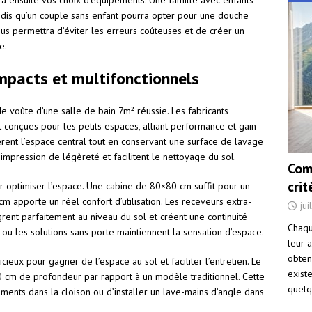
era ensuite vos choix d’équipements. Une famille avec enfants
ndis qu’un couple sans enfant pourra opter pour une douche
ous permettra d’éviter les erreurs coûteuses et de créer un
e.
mpacts et multifonctionnels
 voûte d’une salle de bain 7m² réussie. Les fabricants
onçues pour les petits espaces, alliant performance et gain
èrent l’espace central tout en conservant une surface de lavage
mpression de légèreté et facilitent le nettoyage du sol.
Com
cri
ur optimiser l’espace. Une cabine de 80×80 cm suffit pour un
m apporte un réel confort d’utilisation. Les receveurs extra-
jui
grent parfaitement au niveau du sol et créent une continuité
Chaqu
 ou les solutions sans porte maintiennent la sensation d’espace.
leur a
obten
cieux pour gagner de l’espace au sol et faciliter l’entretien. Le
exist
0 cm de profondeur par rapport à un modèle traditionnel. Cette
quelq
ents dans la cloison ou d’installer un lave-mains d’angle dans