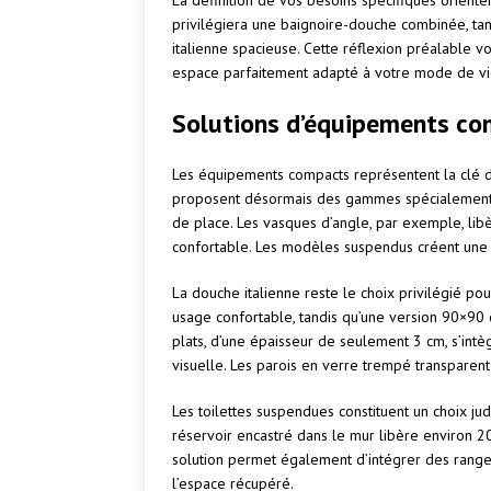
La définition de vos besoins spécifiques orient
privilégiera une baignoire-douche combinée, ta
italienne spacieuse. Cette réflexion préalable v
espace parfaitement adapté à votre mode de vi
Solutions d’équipements co
Les équipements compacts représentent la clé de
proposent désormais des gammes spécialement c
de place. Les vasques d’angle, par exemple, lib
confortable. Les modèles suspendus créent une i
La douche italienne reste le choix privilégié po
usage confortable, tandis qu’une version 90×90 c
plats, d’une épaisseur de seulement 3 cm, s’intè
visuelle. Les parois en verre trempé transparent
Les toilettes suspendues constituent un choix judi
réservoir encastré dans le mur libère environ 2
solution permet également d’intégrer des rangem
l’espace récupéré.