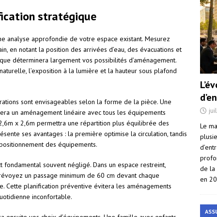
fication stratégique
une analyse approfondie de votre espace existant. Mesurez
n, en notant la position des arrivées d’eau, des évacuations et
nique déterminera largement vos possibilités d’aménagement.
aturelle, l’exposition à la lumière et la hauteur sous plafond
L’é
d’e
urations sont envisageables selon la forme de la pièce. Une
jui
isera un aménagement linéaire avec tous les équipements
 2,6m x 2,6m permettra une répartition plus équilibrée des
Le ma
sente ses avantages : la première optimise la circulation, tandis
plusi
e positionnement des équipements.
d’ent
profo
ect fondamental souvent négligé. Dans un espace restreint,
de la
 Prévoyez un passage minimum de 60 cm devant chaque
en 2
e. Cette planification préventive évitera les aménagements
quotidienne inconfortable.
ASS