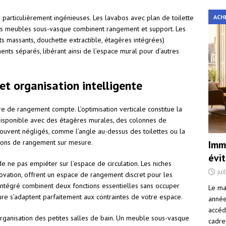
ACH
particulièrement ingénieuses. Les lavabos avec plan de toilette
 les meubles sous-vasque combinent rangement et support. Les
s massants, douchette extractible, étagères intégrées)
ts séparés, libérant ainsi de l’espace mural pour d’autres
t organisation intelligente
e de rangement compte. L’optimisation verticale constitue la
r disponible avec des étagères murales, des colonnes de
uvent négligés, comme l’angle au-dessus des toilettes ou la
utions de rangement sur mesure.
Immo
évi
e ne pas empiéter sur l’espace de circulation. Les niches
jui
ovation, offrent un espace de rangement discret pour les
intégré combinent deux fonctions essentielles sans occuper
Le ma
re s’adaptent parfaitement aux contraintes de votre espace.
année 
accéd
organisation des petites salles de bain. Un meuble sous-vasque
cadre