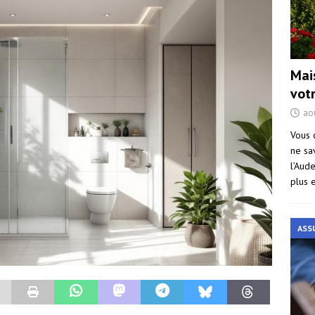
Mai
vot
ao
Vous 
ne sa
l’Aud
plus 
ASS