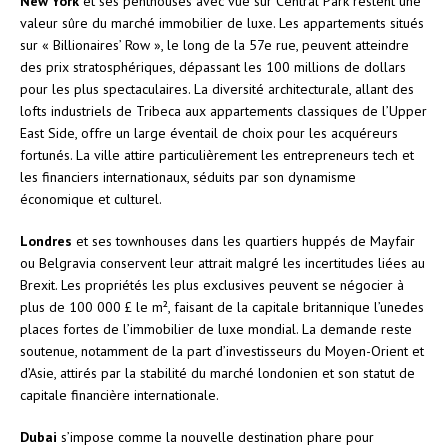
New York
et ses penthouses avec vue sur Central Park restent une
valeur sûre du marché immobilier de luxe. Les appartements situés
sur « Billionaires’ Row », le long de la 57e rue, peuvent atteindre
des prix stratosphériques, dépassant les 100 millions de dollars
pour les plus spectaculaires. La diversité architecturale, allant des
lofts industriels de Tribeca aux appartements classiques de l’Upper
East Side, offre un large éventail de choix pour les acquéreurs
fortunés. La ville attire particulièrement les entrepreneurs tech et
les financiers internationaux, séduits par son dynamisme
économique et culturel.
Londres
et ses townhouses dans les quartiers huppés de Mayfair
ou Belgravia conservent leur attrait malgré les incertitudes liées au
Brexit. Les propriétés les plus exclusives peuvent se négocier à
plus de 100 000 £ le m², faisant de la capitale britannique l’unedes
places fortes de l’immobilier de luxe mondial. La demande reste
soutenue, notamment de la part d’investisseurs du Moyen-Orient et
d’Asie, attirés par la stabilité du marché londonien et son statut de
capitale financière internationale.
Dubai
s’impose comme la nouvelle destination phare pour