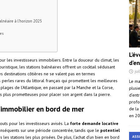
lnéaire à l’horizon 2025
les
L’é
 pour les investisseurs immobiliers. Entre la douceur du climat, les
d’e
istique, les stations balnéaires offrent un cocktail séduisant
jui
les destinations côtières ne se valent pas en termes
 perles rares du littoral français qui promettent les meilleures
Le ma
lages de l’Atlantique, en passant par la Manche et la Corse,
plusi
les plus prometteuses pour placer son argent dans la pierre.
d’ent
profo
t immobilier en bord de mer
de la
en 2
uts pour les investisseurs avisés. La
forte demande locative
séquents sur une période concentrée, tandis que le
potentiel
ASS
les stations les plus prisées. De plus, l’achat d’un bien en bord