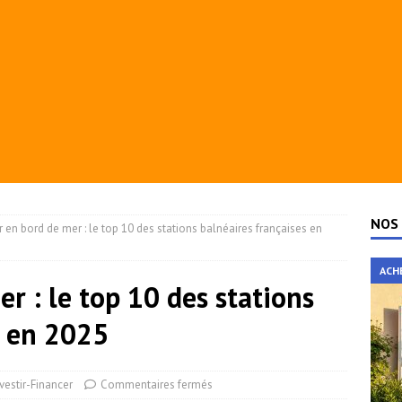
NOS 
ir en bord de mer : le top 10 des stations balnéaires françaises en
ACH
er : le top 10 des stations
s en 2025
vestir-Financer
Commentaires fermés