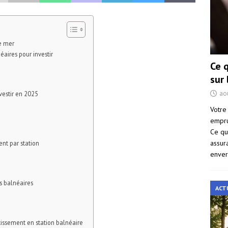
de mer
éaires pour investir
Ce 
sur
ao
vestir en 2025
Votre
empru
Ce qu
assur
ent par station
enver
s balnéaires
ACT
stissement en station balnéaire