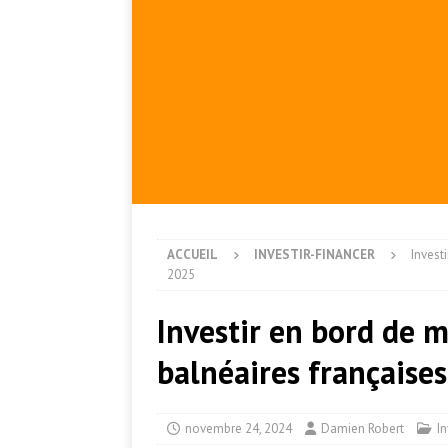
ACCUEIL
INVESTIR-FINANCER
Invest
2025
Investir en bord de m
balnéaires française
novembre 24, 2024
Damien Robert
In