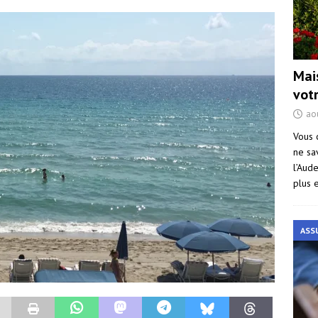
Mai
vot
ao
Vous 
ne sa
l’Aud
plus 
ASS