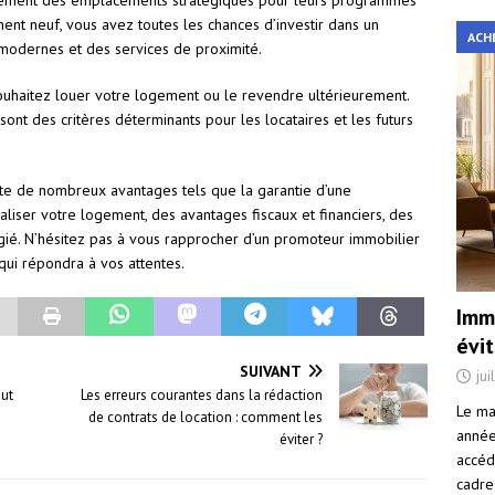
alement des emplacements stratégiques pour leurs programmes
ment neuf, vous avez toutes les chances d’investir dans un
ACH
s modernes et des services de proximité.
ouhaitez louer votre logement ou le revendre ultérieurement.
é sont des critères déterminants pour les locataires et les futurs
te de nombreux avantages tels que la garantie d’une
naliser votre logement, des avantages fiscaux et financiers, des
ié. N’hésitez pas à vous rapprocher d’un promoteur immobilier
 qui répondra à vos attentes.
Immo
évi
SUIVANT
jui
out
Les erreurs courantes dans la rédaction
Le ma
de contrats de location : comment les
année 
éviter ?
accéd
cadre