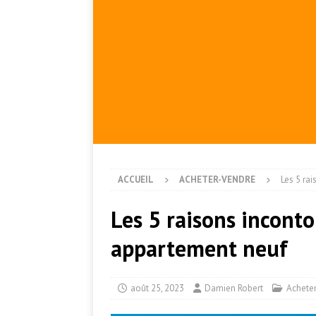
ACCUEIL
ACHETER-VENDRE
Les 5 ra
Les 5 raisons inconto
appartement neuf
août 25, 2023
Damien Robert
Achete