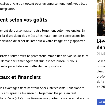
 l’éclairage. Ainsi, en optant pour un appartement neuf, vous êtes
énergivore.
ment selon vos goûts
ment de personnaliser votre logement selon vos envies. En
ir la disposition des pièces, les matériaux de construction, les
L’é
pportunité de créer un intérieur à votre image et d’y apporter
d’e
jui
urrez discuter avec le promoteur immobilier de vos souhaits et
Le ma
ez demander l’aménagement d’un espace bureau si vous
plusi
 suite parentale avec salle de bain privative.
d’ent
caux et financiers
profo
de la
en 2
s avantages fiscaux et financiers intéressants. Tout d’abord,
 ans après la livraison du logement. De plus, en tant
Taux Zéro (PTZ) pour financer une partie de votre achat si vous
ASS