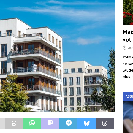
Mai
vot
ao
Vous 
ne sa
l’Aud
plus 
ASS