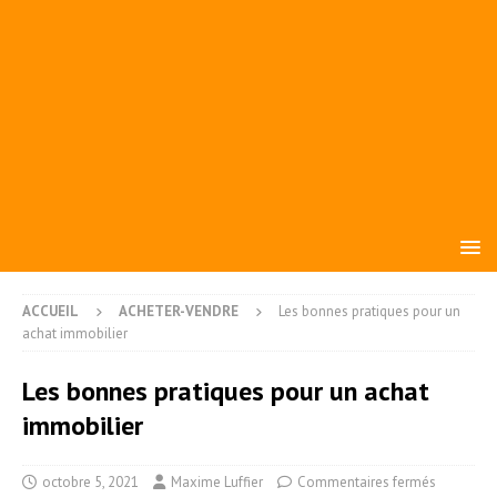
ACCUEIL
ACHETER-VENDRE
Les bonnes pratiques pour un
achat immobilier
Les bonnes pratiques pour un achat
immobilier
octobre 5, 2021
Maxime Luffier
Commentaires fermés