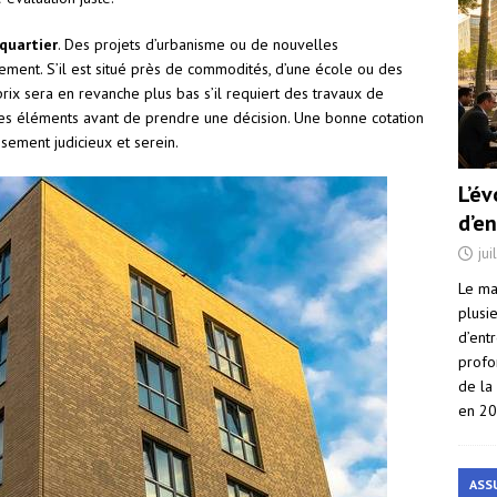
quartier
. Des projets d’urbanisme ou de nouvelles
gement. S’il est situé près de commodités, d’une école ou des
prix sera en revanche plus bas s’il requiert des travaux de
ces éléments avant de prendre une décision. Une bonne cotation
ssement judicieux et serein.
L’é
d’e
jui
Le ma
plusi
d’ent
profo
de la
en 2
ASS