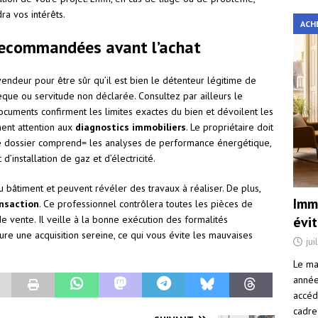
ra vos intérêts.
ACH
s recommandées avant l’achat
vendeur pour être sûr qu’il est bien le détenteur légitime de
thèque ou servitude non déclarée. Consultez par ailleurs le
ocuments confirment les limites exactes du bien et dévoilent les
ement attention aux
diagnostics immobiliers
. Le propriétaire doit
Ce dossier comprend= les analyses de performance énergétique,
’installation de gaz et d’électricité.
u bâtiment et peuvent révéler des travaux à réaliser. De plus,
Immo
ansaction
. Ce professionnel contrôlera toutes les pièces de
 de vente. Il veille à la bonne exécution des formalités
évi
ure une acquisition sereine, ce qui vous évite les mauvaises
jui
Le ma
année 
accéd
cadre