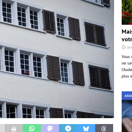
Mai
vot
ao
Vous 
ne sa
l’Aud
plus 
ASS