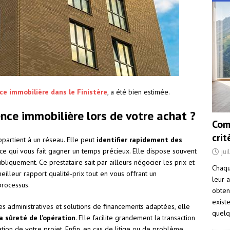
ce immobilière dans le Finistère
, a été bien estimée.
nce immobilière lors de votre achat ?
Com
cri
ppartient à un réseau. Elle peut
identifier rapidement des
 ce qui vous fait gagner un temps précieux. Elle dispose souvent
jui
liquement. Ce prestataire sait par ailleurs négocier les prix et
Chaqu
meilleur rapport qualité-prix tout en vous offrant un
leur a
rocessus.
obten
exist
es administratives et solutions de financements adaptées, elle
quelq
a sûreté de l’opération
. Elle facilite grandement la transaction
ation de votre projet. Enfin, en cas de litige ou de problème,