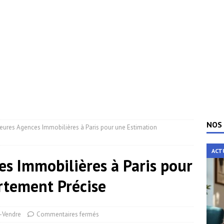
NOS 
leures Agences Immobilières à Paris pour une Estimation
ACT
es Immobilières à Paris pour
rtement Précise
-Vendre
Commentaires fermés