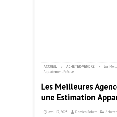
ACCUEIL
ACHETER-VENDRE
Les Meil
Appartement Précise
Les Meilleures Agenc
une Estimation Appa
avril 13, 2025
Damien Robert
Acheter