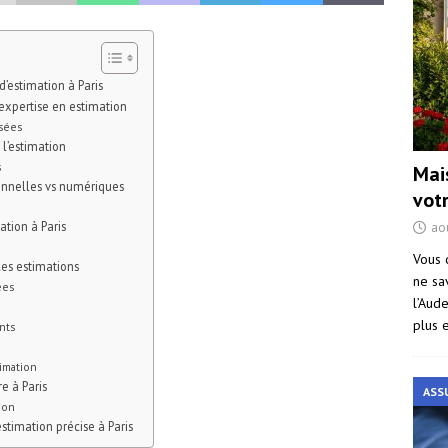
d’estimation à Paris
expertise en estimation
isées
l’estimation
s
Mai
onnelles vs numériques
vot
ation à Paris
ao
Vous 
les estimations
ne sa
ées
l’Aud
e
plus 
nts
timation
e à Paris
ASS
ion
stimation précise à Paris