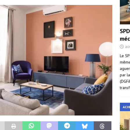
SPD
méc
ao
Le SP
même 
aguer
par l
(DGFi
trans
ACH