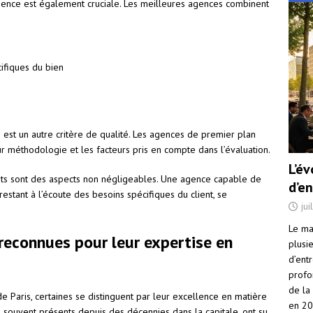
agence est également cruciale. Les meilleures agences combinent
ifiques du bien
s
 est un autre critère de qualité. Les agences de premier plan
ur méthodologie et les facteurs pris en compte dans l’évaluation.
L’é
s sont des aspects non négligeables. Une agence capable de
d’e
restant à l’écoute des besoins spécifiques du client, se
jui
Le ma
 reconnues pour leur expertise en
plusi
d’ent
profo
de la
e Paris, certaines se distinguent par leur excellence en matière
en 2
, souvent présents depuis des décennies dans la capitale, ont su