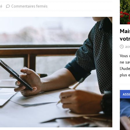
té
Commentaires fermés
Mai
vot
ao
Vous 
ne sa
l’Aud
plus 
ASS