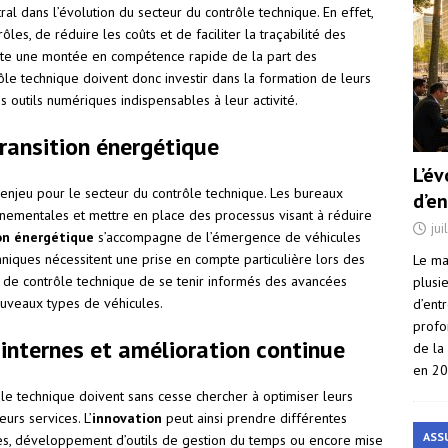
ral dans l’évolution du secteur du contrôle technique. En effet,
les, de réduire les coûts et de faciliter la traçabilité des
ssite une montée en compétence rapide de la part des
ôle technique doivent donc investir dans la formation de leurs
s outils numériques indispensables à leur activité.
ransition énergétique
L’é
enjeu pour le secteur du contrôle technique. Les bureaux
d’e
nementales et mettre en place des processus visant à réduire
jui
on énergétique
s’accompagne de l’émergence de véhicules
chniques nécessitent une prise en compte particulière lors des
Le ma
ux de contrôle technique de se tenir informés des avancées
plusi
ouveaux types de véhicules.
d’ent
profo
internes et amélioration continue
de la
en 2
ôle technique doivent sans cesse chercher à optimiser leurs
urs services. L’
innovation
peut ainsi prendre différentes
ASS
ves, développement d’outils de gestion du temps ou encore mise