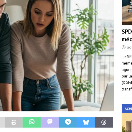
SPD
méc
ao
Le SP
même 
aguer
par l
(DGFi
trans
ACH