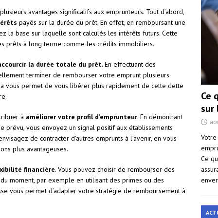
plusieurs avantages significatifs aux emprunteurs. Tout d’abord,
térêts
payés sur la durée du prêt. En effet, en remboursant une
z la base sur laquelle sont calculés les intérêts futurs. Cette
les prêts à long terme comme les crédits immobiliers.
accourcir la durée totale du prêt
. En effectuant des
ellement terminer de rembourser votre emprunt plusieurs
la vous permet de vous libérer plus rapidement de cette dette
Ce 
re.
sur
tribuer à
améliorer votre profil d’emprunteur
. En démontrant
ao
e prévu, vous envoyez un signal positif aux établissements
Votre
 envisagez de contracter d’autres emprunts à l’avenir, en vous
empru
ions plus avantageuses.
Ce qu
assur
exibilité financière
. Vous pouvez choisir de rembourser des
enver
s du moment, par exemple en utilisant des primes ou des
esse vous permet d’adapter votre stratégie de remboursement à
ACT