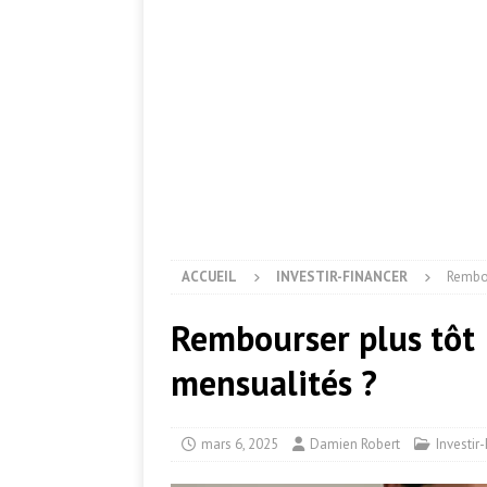
ACCUEIL
INVESTIR-FINANCER
Rembou
Rembourser plus tôt :
mensualités ?
mars 6, 2025
Damien Robert
Investir