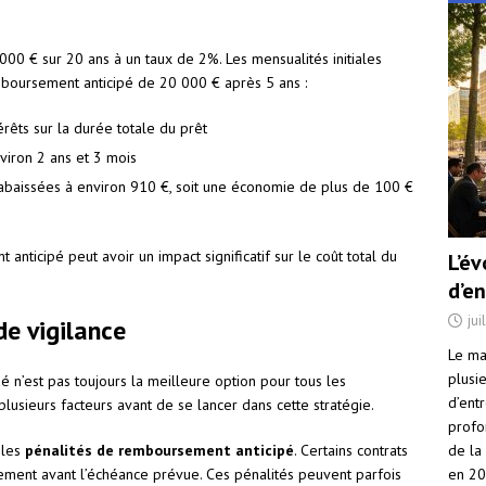
00 € sur 20 ans à un taux de 2%. Les mensualités initiales
mboursement anticipé de 20 000 € après 5 ans :
rêts sur la durée totale du prêt
viron 2 ans et 3 mois
abaissées à environ 910 €, soit une économie de plus de 100 €
ticipé peut avoir un impact significatif sur le coût total du
L’é
d’e
jui
de vigilance
Le ma
plusi
 n’est pas toujours la meilleure option pour tous les
d’ent
usieurs facteurs avant de se lancer dans cette stratégie.
profo
de la
 les
pénalités de remboursement anticipé
. Certains contrats
en 2
ement avant l’échéance prévue. Ces pénalités peuvent parfois