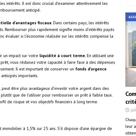
s intérêts. Il est donc crucial d’examiner attentivement les
emboursement anticipé.
ASS
tielle d’avantages fiscaux
. Dans certains pays, les intérêts
s. Rembourser plus rapidement signifie moins d’intérêts payés
onc évaluer si l’économie réalisée sur les intérêts compense la
r un impact sur votre
liquidité à court terme
. En utilisant une
prêt, vous réduisez votre capacité à faire face à des dépenses
ssement. Il est important de conserver un
fonds d’urgence
anticipés importants.
 il peut être plus avantageux d’investir votre argent dans des
Com
lutôt que de l’utiliser pour rembourser un prêt à faible taux.
cri
fil de risque et vos objectifs financiers à long terme.
jui
Chaqu
leur a
 immobilier à 1,5% sur 25 ans. S’il dispose d’une épargne de
obten