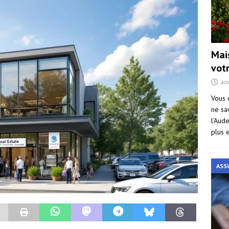
Mai
vot
ao
Vous 
ne sa
l’Aud
plus 
ASS