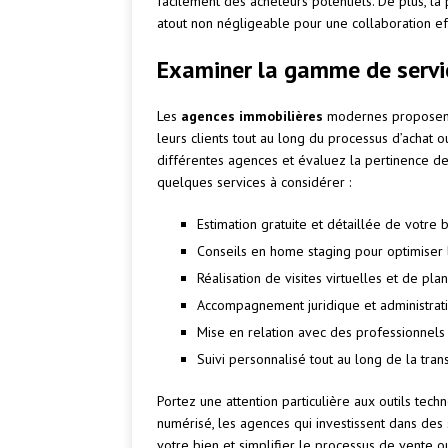
facilement des acheteurs potentiels. De plus, la 
atout non négligeable pour une collaboration ef
Examiner la gamme de servic
Les
agences immobilières
modernes proposent
leurs clients tout au long du processus d’achat 
différentes agences et évaluez la pertinence de
quelques services à considérer :
Estimation gratuite et détaillée de votre 
Conseils en home staging pour optimiser 
Réalisation de visites virtuelles et de pla
Accompagnement juridique et administrati
Mise en relation avec des professionnels (
Suivi personnalisé tout au long de la tran
Portez une attention particulière aux outils tec
numérisé, les agences qui investissent dans des s
votre bien et simplifier le processus de vente o