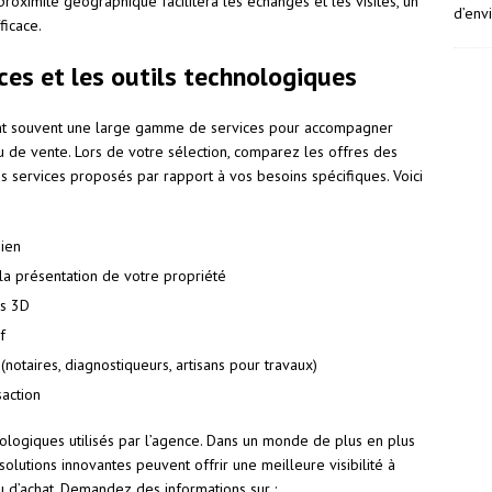
proximité géographique facilitera les échanges et les visites, un
d’env
ficace.
es et les outils technologiques
 souvent une large gamme de services pour accompagner
ou de vente. Lors de votre sélection, comparez les offres des
s services proposés par rapport à vos besoins spécifiques. Voici
bien
la présentation de votre propriété
ns 3D
f
notaires, diagnostiqueurs, artisans pour travaux)
saction
hnologiques utilisés par l’agence. Dans un monde de plus en plus
olutions innovantes peuvent offrir une meilleure visibilité à
u d’achat. Demandez des informations sur :