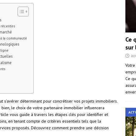
s
s récentes
 marché
Ce 
ans la communauté
hnologiques
sur
 ligne
ao
ctuelles
nalisme
Votre
ents
empru
Ce qu
assur
enver
 s’avérer déterminant pour concrétiser vos projets immobiliers.
bien, le choix de votre partenaire immobilier influencera
ACT
cle vous guide à travers les étapes clés pour identifier et
ins, en tenant compte de critères essentiels tels que la
s services proposés. Découvrez comment prendre une décision