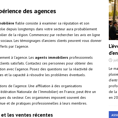
xpérience des agences
obilière
fiable consiste à examiner sa réputation et son
ablie depuis longtemps dans votre secteur aura probablement
lier de la région. Commencez par rechercher les avis en ligne
 sociaux. Les témoignages d’anciens clients peuvent vous donner
L’é
ferts par l’agence.
d’e
tement à l’agence. Les
agents immobiliers
professionnels
jui
lients satisfaits. Contactez ces personnes pour obtenir des
Le ma
tion avec l’agence. Posez des questions sur la réactivité de
plusi
ies et la capacité à résoudre les problèmes éventuels.
d’ent
profo
tions de l’agence. Une affiliation à des organisations
de la
édération Nationale de l’Immobilier) en France, peut être un
en 2
ques du secteur. Ces organismes imposent souvent des
inue et de pratiques professionnelles à leurs membres.
 et les ventes récentes
ASS