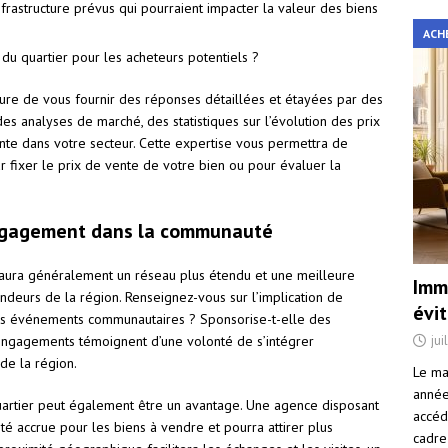
nfrastructure prévus qui pourraient impacter la valeur des biens
ACH
 du quartier pour les acheteurs potentiels ?
re de vous fournir des réponses détaillées et étayées par des
s analyses de marché, des statistiques sur l’évolution des prix
nte dans votre secteur. Cette expertise vous permettra de
r fixer le prix de vente de votre bien ou pour évaluer la
l’engagement dans la communauté
ura généralement un réseau plus étendu et une meilleure
Immo
deurs de la région. Renseignez-vous sur l’implication de
évi
à des événements communautaires ? Sponsorise-t-elle des
jui
 engagements témoignent d’une volonté de s’intégrer
de la région.
Le ma
année 
artier peut également être un avantage. Une agence disposant
accéd
lité accrue pour les biens à vendre et pourra attirer plus
cadre