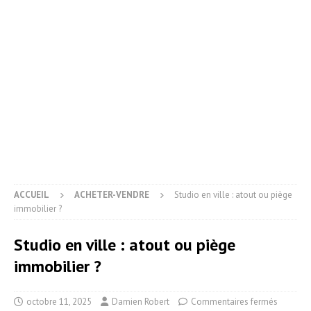
ACCUEIL
ACHETER-VENDRE
Studio en ville : atout ou piège
immobilier ?
Studio en ville : atout ou piège
immobilier ?
octobre 11, 2025
Damien Robert
Commentaires fermés