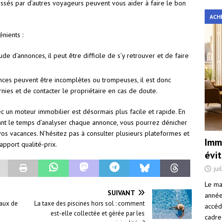
aissés par d’autres voyageurs peuvent vous aider à faire le bon
ACH
nients :
ude d’annonces, il peut être difficile de s’y retrouver et de faire
nonces peuvent être incomplètes ou trompeuses, il est donc
rnies et de contacter le propriétaire en cas de doute.
 un moteur immobilier est désormais plus facile et rapide. En
nant le temps d’analyser chaque annonce, vous pourrez dénicher
os vacances. N’hésitez pas à consulter plusieurs plateformes et
Immo
apport qualité-prix.
évi
jui
Le ma
SUIVANT
année 
vaux de
La taxe des piscines hors sol : comment
accéd
est-elle collectée et gérée par les
cadre