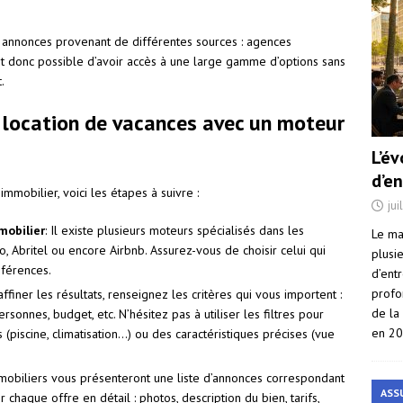
annonces provenant de différentes sources : agences
 est donc possible d’avoir accès à une large gamme d’options sans
.
 location de vacances avec un moteur
L’é
d’e
mmobilier, voici les étapes à suivre :
jui
mobilier
: Il existe plusieurs moteurs spécialisés dans les
Le ma
 Abritel ou encore Airbnb. Assurez-vous de choisir celui qui
plusi
éférences.
d’ent
profo
affiner les résultats, renseignez les critères qui vous importent :
de la
sonnes, budget, etc. N’hésitez pas à utiliser les filtres pour
en 2
(piscine, climatisation…) ou des caractéristiques précises (vue
mobiliers vous présenteront une liste d’annonces correspondant
ASS
chaque offre en détail : photos, description du bien, tarifs,