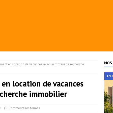
NOS 
ment en location de vacances avec un moteur de recherche
ACH
en location de vacances
echerche immobilier
é
Commentaires fermés