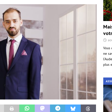
Mai
vot
ao
Vous 
ne sa
l’Aud
plus 
ASS