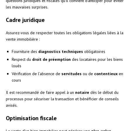
questions juridiques et fiscales qu’il convient d’anticiper pour éviter
les mauvaises surprises.
Cadre juridique
Assurez-vous de respecter toutes les obligations légales liées à la
vente immobilière :
Fourniture des
diagnostics techniques
obligatoires
Respect du
droit de préemption
des locataires pour les biens
loués
Vérification de l’absence de
servitudes
ou de
contentieux
en
cours
Il est recommandé de faire appel à un
notaire
dès le début du
processus pour sécuriser la transaction et bénéficier de conseils
avisés.
Optimisation fiscale
La vente d’un bien immobilier peut générer une
plus-value