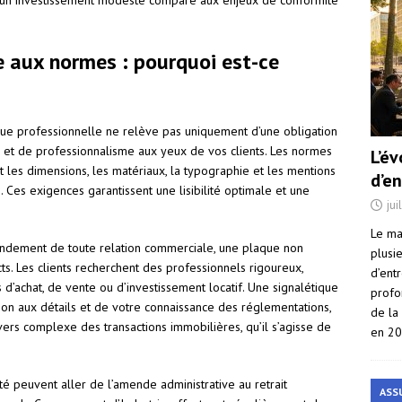
, un investissement modeste comparé aux enjeux de conformité
e aux normes : pourquoi est-ce
que professionnelle ne relève pas uniquement d’une obligation
ux et de professionnalisme aux yeux de vos clients. Les normes
L’é
 les dimensions, les matériaux, la typographie et les mentions
d’e
. Ces exigences garantissent une lisibilité optimale et une
jui
Le ma
 fondement de toute relation commerciale, une plaque non
plusi
. Les clients recherchent des professionnels rigoureux,
d’ent
d’achat, de vente ou d’investissement locatif. Une signalétique
profo
on aux détails et de votre connaissance des réglementations,
de la
vers complexe des transactions immobilières, qu’il s’agisse de
en 2
é peuvent aller de l’amende administrative au retrait
ASS