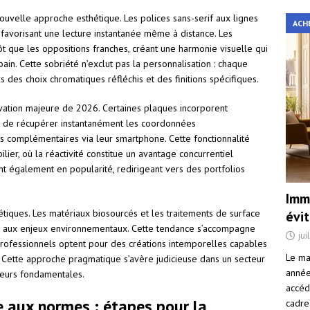
ouvelle approche esthétique. Les polices sans-serif aux lignes
ACH
favorisant une lecture instantanée même à distance. Les
tôt que les oppositions franches, créant une harmonie visuelle qui
ain. Cette sobriété n’exclut pas la personnalisation : chaque
s des choix chromatiques réfléchis et des finitions spécifiques.
ovation majeure de 2026. Certaines plaques incorporent
s de récupérer instantanément les coordonnées
s complémentaires via leur smartphone. Cette fonctionnalité
lier, où la réactivité constitue un avantage concurrentiel
t également en popularité, redirigeant vers des portfolios
Immo
étiques. Les matériaux biosourcés et les traitements de surface
évi
ée aux enjeux environnementaux. Cette tendance s’accompagne
jui
 professionnels optent pour des créations intemporelles capables
Le ma
 Cette approche pragmatique s’avère judicieuse dans un secteur
année 
aleurs fondamentales.
accéd
e aux normes : étapes pour la
cadre