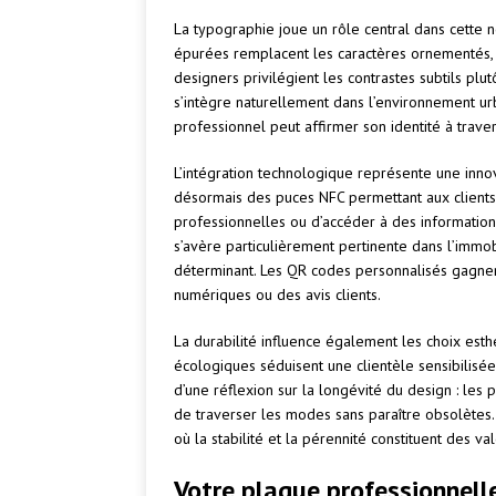
La typographie joue un rôle central dans cette n
épurées remplacent les caractères ornementés, 
designers privilégient les contrastes subtils plu
s’intègre naturellement dans l’environnement urb
professionnel peut affirmer son identité à traver
L’intégration technologique représente une inn
désormais des puces NFC permettant aux client
professionnelles ou d’accéder à des information
s’avère particulièrement pertinente dans l’immobi
déterminant. Les QR codes personnalisés gagnen
numériques ou des avis clients.
La durabilité influence également les choix esth
écologiques séduisent une clientèle sensibilis
d’une réflexion sur la longévité du design : les
de traverser les modes sans paraître obsolètes.
où la stabilité et la pérennité constituent des v
Votre plaque professionnell