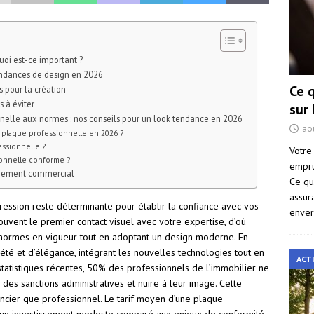
uoi est-ce important ?
endances de design en 2026
Ce 
 pour la création
 à éviter
sur
nnelle aux normes : nos conseils pour un look tendance en 2026
ao
 plaque professionnelle en 2026 ?
ssionnelle ?
Votre
ionnelle conforme ?
empru
oppement commercial
Ce qu
assur
ression reste déterminante pour établir la confiance avec vos
enver
souvent le premier contact visuel avec votre expertise, d’où
normes en vigueur tout en adoptant un design moderne. En
été et d’élégance, intégrant les nouvelles technologies tout en
ACT
 statistiques récentes, 50% des professionnels de l’immobilier ne
 des sanctions administratives et nuire à leur image. Cette
nancier que professionnel. Le tarif moyen d’une plaque