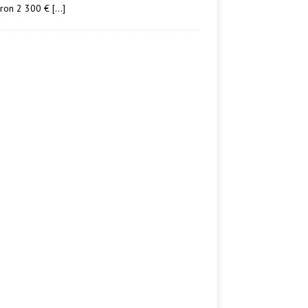
iron 2 300 €
[…]