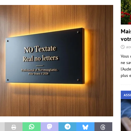
Mai
vot
ao
Vous 
ne sa
l’Aud
plus 
ASS