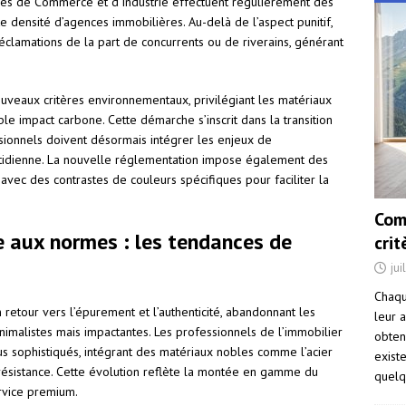
bres de Commerce et d’Industrie effectuent régulièrement des
e densité d’agences immobilières. Au-delà de l’aspect punitif,
éclamations de la part de concurrents ou de riverains, générant
.
uveaux critères environnementaux, privilégiant les matériaux
ble impact carbone. Cette démarche s’inscrit dans la transition
sionnels doivent désormais intégrer les enjeux de
idienne. La nouvelle réglementation impose également des
 avec des contrastes de couleurs spécifiques pour faciliter la
Com
e aux normes : les tendances de
cri
jui
Chaqu
etour vers l’épurement et l’authenticité, abandonnant les
leur a
nimalistes mais impactantes. Les professionnels de l’immobilier
obten
s sophistiqués, intégrant des matériaux nobles comme l’acier
exist
résistance. Cette évolution reflète la montée en gamme du
quelq
ervice premium.