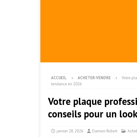
ACCUEIL
ACHETER-VENDRE
Votre pl
tendance en 2026
Votre plaque profess
conseils pour un loo
janvier 28, 2026
Damien Robert
Achet