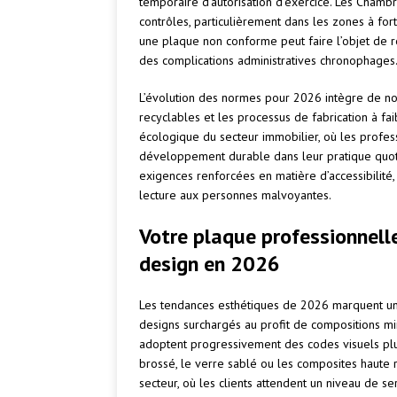
temporaire d’autorisation d’exercice. Les Cham
contrôles, particulièrement dans les zones à fort
une plaque non conforme peut faire l’objet de r
des complications administratives chronophages
L’évolution des normes pour 2026 intègre de no
recyclables et les processus de fabrication à fai
écologique du secteur immobilier, où les profes
développement durable dans leur pratique quot
exigences renforcées en matière d’accessibilité,
lecture aux personnes malvoyantes.
Votre plaque professionnell
design en 2026
Les tendances esthétiques de 2026 marquent un r
designs surchargés au profit de compositions mi
adoptent progressivement des codes visuels plu
brossé, le verre sablé ou les composites haute 
secteur, où les clients attendent un niveau de s