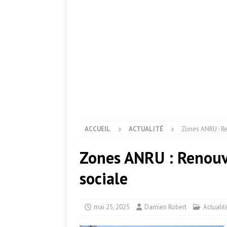
ACCUEIL
ACTUALITÉ
Zones ANRU : Re
Zones ANRU : Renouv
sociale
mai 25, 2025
Damien Robert
Actualit