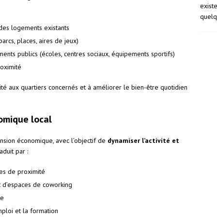
exist
quelq
 des logements existants
arcs, places, aires de jeux)
ments publics (écoles, centres sociaux, équipements sportifs)
roximité
vité aux quartiers concernés et à améliorer le bien-être quotidien
omique local
nsion économique, avec l’objectif de
dynamiser l’activité et
duit par :
es de proximité
et d’espaces de coworking
re
ploi et la formation