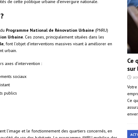
tés de cette politique urbaine d’envergure nationale.
 ?
 du
Programme National de Rénovation Urbaine
(PNRU)
ion Urbaine
. Ces zones, principalement situées dans les
le
, font l’objet d’interventions massives visant à améliorer en
nt urbain.
Ce 
s axes d’intervention :
sur
gements sociaux
ao
istant
Votre
s publics
empru
Ce qu
assur
enver
ent l’image et le fonctionnement des quartiers concernés, en
ACT
 qualité de vie des habitants. Le programme ANRU mobilise des