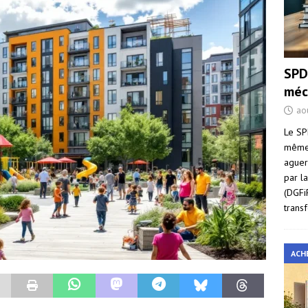
SPD
méc
ao
Le SP
même 
aguer
par l
(DGFi
trans
ACH