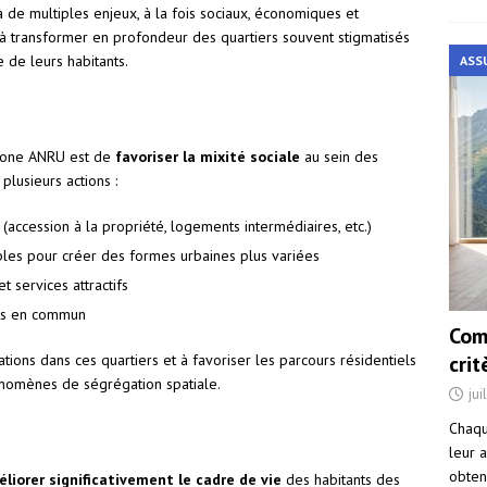
de multiples enjeux, à la fois sociaux, économiques et
à transformer en profondeur des quartiers souvent stigmatisés
 de leurs habitants.
ASS
n zone ANRU est de
favoriser la mixité sociale
au sein des
plusieurs actions :
 (accession à la propriété, logements intermédiaires, etc.)
les pour créer des formes urbaines plus variées
 services attractifs
rts en commun
Com
cri
tions dans ces quartiers et à favoriser les parcours résidentiels
hénomènes de ségrégation spatiale.
jui
Chaqu
leur a
obten
liorer significativement le cadre de vie
des habitants des