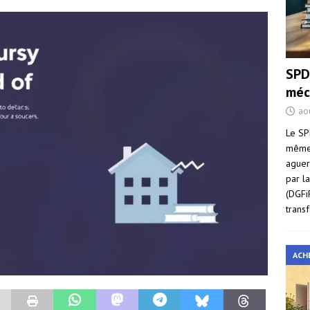
SPD
méc
ao
Le SP
même 
aguer
par l
(DGFi
trans
ACH