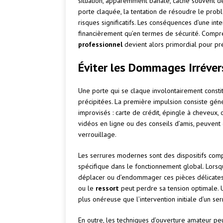
situation, apparemment banale, cache souvent de
porte claquée, la tentation de résoudre le pro
risques significatifs. Les conséquences d’une in
financièrement qu’en termes de sécurité. Compr
professionnel
devient alors primordial pour prés
Éviter les Dommages Irrévers
Une porte qui se claque involontairement constit
précipitées. La première impulsion consiste gén
improvisés : carte de crédit, épingle à cheveux, 
vidéos en ligne ou des conseils d’amis, peuvent
verrouillage.
Les serrures modernes sont des dispositifs com
spécifique dans le fonctionnement global. Lorsq
déplacer ou d’endommager ces pièces délicates
ou le
ressort
peut perdre sa tension optimale. 
plus onéreuse que l’intervention initiale d’un serr
En outre, les techniques d’ouverture amateur peu