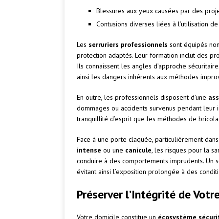
Blessures aux yeux causées par des proj
Contusions diverses liées à l’utilisation d
Les
serruriers professionnels
sont équipés non
protection adaptés. Leur formation inclut des prot
Ils connaissent les angles d’approche sécuritaire
ainsi les dangers inhérents aux méthodes impro
En outre, les professionnels disposent d’une
ass
dommages ou accidents survenus pendant leur in
tranquillité d’esprit que les méthodes de bricol
Face à une porte claquée, particulièrement da
intense
ou une
canicule
, les risques pour la 
conduire à des comportements imprudents. Un se
évitant ainsi l’exposition prolongée à des condi
Préserver l’Intégrité de Vot
Votre domicile constitue un
écosystème sécuri