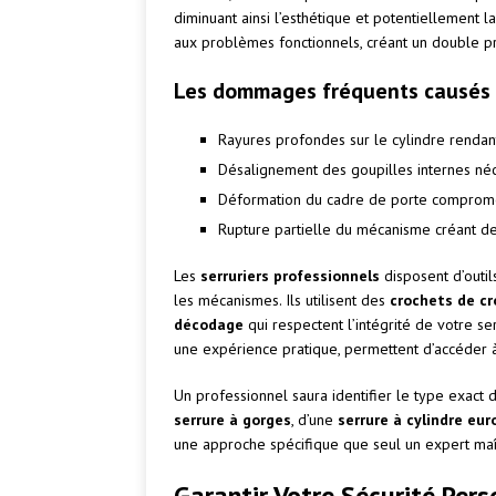
diminuant ainsi l’esthétique et potentiellement 
aux problèmes fonctionnels, créant un double pré
Les dommages fréquents causés p
Rayures profondes sur le cylindre rendant l
Désalignement des goupilles internes né
Déformation du cadre de porte compromet
Rupture partielle du mécanisme créant de
Les
serruriers professionnels
disposent d’outi
les mécanismes. Ils utilisent des
crochets de c
décodage
qui respectent l’intégrité de votre se
une expérience pratique, permettent d’accéder à
Un professionnel saura identifier le type exact d
serrure à gorges
, d’une
serrure à cylindre eu
une approche spécifique que seul un expert maît
Garantir Votre Sécurité Per