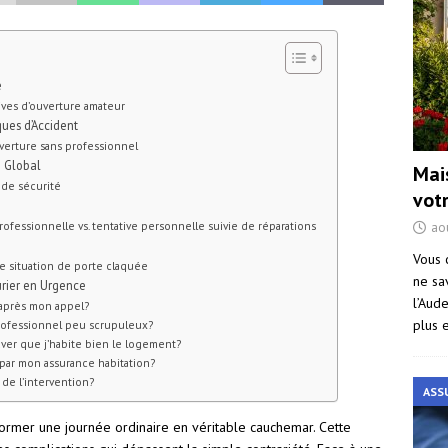
e
ives d’ouverture amateur
ques d’Accident
uverture sans professionnel
é Global
Mai
 de sécurité
vot
rofessionnelle vs. tentative personnelle suivie de réparations
ao
Vous 
ne situation de porte claquée
ne sa
urier en Urgence
l’Aud
r après mon appel?
plus 
professionnel peu scrupuleux?
er que j’habite bien le logement?
e par mon assurance habitation?
de l’intervention?
ASS
ormer une journée ordinaire en véritable cauchemar. Cette