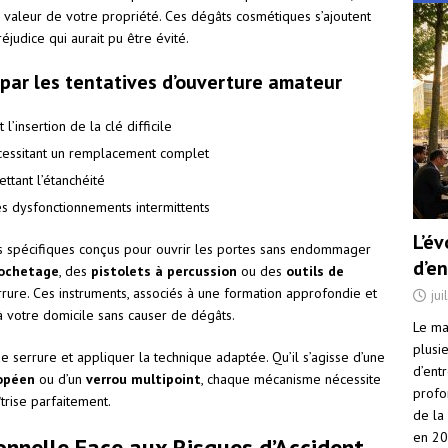
la valeur de votre propriété. Ces dégâts cosmétiques s’ajoutent
judice qui aurait pu être évité.
ar les tentatives d’ouverture amateur
’insertion de la clé difficile
cessitant un remplacement complet
tant l’étanchéité
s dysfonctionnements intermittents
L’é
ls spécifiques conçus pour ouvrir les portes sans endommager
d’e
rochetage
, des
pistolets à percussion
ou des
outils de
rrure. Ces instruments, associés à une formation approfondie et
jui
 votre domicile sans causer de dégâts.
Le ma
plusi
e serrure et appliquer la technique adaptée. Qu’il s’agisse d’une
d’ent
ropéen
ou d’un
verrou multipoint
, chaque mécanisme nécessite
profo
rise parfaitement.
de la
en 2
sonnelle Face aux Risques d’Accident