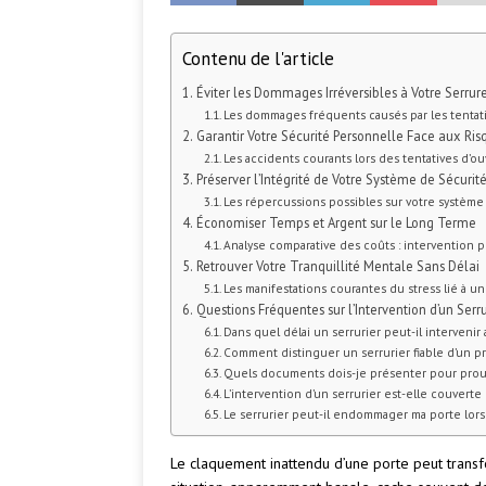
Contenu de l'article
Éviter les Dommages Irréversibles à Votre Serrur
Les dommages fréquents causés par les tentat
Garantir Votre Sécurité Personnelle Face aux Ris
Les accidents courants lors des tentatives d’o
Préserver l’Intégrité de Votre Système de Sécurit
Les répercussions possibles sur votre système
Économiser Temps et Argent sur le Long Terme
Analyse comparative des coûts : intervention p
Retrouver Votre Tranquillité Mentale Sans Délai
Les manifestations courantes du stress lié à u
Questions Fréquentes sur l’Intervention d’un Serr
Dans quel délai un serrurier peut-il interveni
Comment distinguer un serrurier fiable d’un 
Quels documents dois-je présenter pour prouv
L’intervention d’un serrurier est-elle couvert
Le serrurier peut-il endommager ma porte lors 
Le claquement inattendu d’une porte peut transf