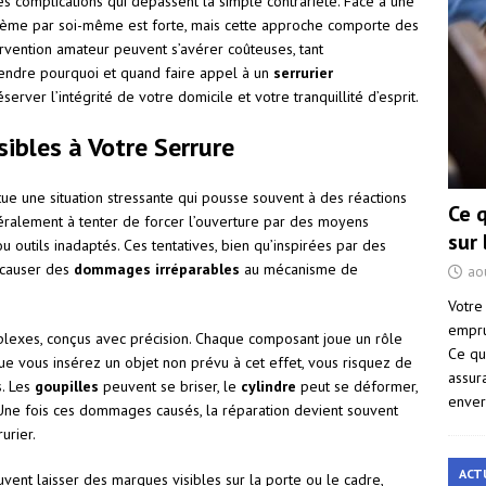
s complications qui dépassent la simple contrariété. Face à une
blème par soi-même est forte, mais cette approche comporte des
tervention amateur peuvent s’avérer coûteuses, tant
endre pourquoi et quand faire appel à un
serrurier
erver l’intégrité de votre domicile et votre tranquillité d’esprit.
ibles à Votre Serrure
ue une situation stressante qui pousse souvent à des réactions
Ce 
éralement à tenter de forcer l’ouverture par des moyens
sur
ou outils inadaptés. Ces tentatives, bien qu’inspirées par des
 causer des
dommages irréparables
au mécanisme de
ao
Votre
empru
plexes, conçus avec précision. Chaque composant joue un rôle
Ce qu
ue vous insérez un objet non prévu à cet effet, vous risquez de
assur
. Les
goupilles
peuvent se briser, le
cylindre
peut se déformer,
enver
Une fois ces dommages causés, la réparation devient souvent
urier.
ACT
vent laisser des marques visibles sur la porte ou le cadre,