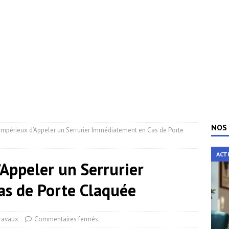
NOS 
 Impérieux d’Appeler un Serrurier Immédiatement en Cas de Porte
ACT
’Appeler un Serrurier
s de Porte Claquée
ravaux
Commentaires fermés