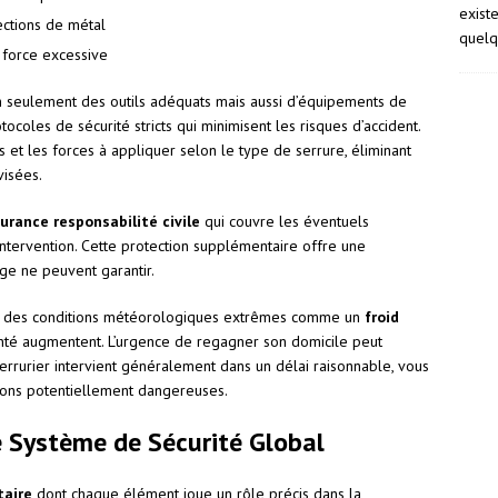
exist
ections de métal
quelq
e force excessive
 seulement des outils adéquats mais aussi d’équipements de
ocoles de sécurité stricts qui minimisent les risques d’accident.
s et les forces à appliquer selon le type de serrure, éliminant
visées.
urance responsabilité civile
qui couvre les éventuels
tervention. Cette protection supplémentaire offre une
age ne peuvent garantir.
ns des conditions météorologiques extrêmes comme un
froid
santé augmentent. L’urgence de regagner son domicile peut
rrurier intervient généralement dans un délai raisonnable, vous
tions potentiellement dangereuses.
re Système de Sécurité Global
taire
dont chaque élément joue un rôle précis dans la