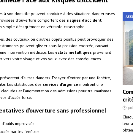
ès à son domicile peuvent conduire à des situations dangereuses
ASS
provisées d’ouverture comportent des
risques d’accident
n simple désagrément en véritable catastrophe.
evis, des couteaux ou d’autres objets pointus peut provoquer des
instruments peuvent glisser sous la pression exercée, causant
 une intervention médicale. Les
éclats métalliques
provenant
r vers votre visage et vos yeux, avec des conséquences
 présentent d’autres dangers. Essayer d’entrer par une fenêtre,
ute
. Les statistiques des
services d’urgence
montrent une
Com
s claquées et l’augmentation des admissions pour traumatismes
ives d’accès forcé.
cri
jui
tentatives d’ouverture sans professionnel
Chaqu
leur a
d’outils improvisés
obten
’accès par les fenêtres