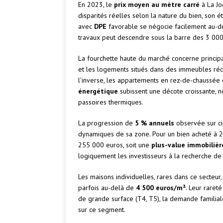
En 2023, le
prix moyen au mètre carré
à La Jo
disparités réelles selon la nature du bien, son 
avec
DPE
favorable se négocie facilement au-de
travaux peut descendre sous la barre des 3 000
La fourchette haute du marché concerne principa
et les logements situés dans des immeubles récen
l’inverse, les appartements en rez-de-chaussée
énergétique
subissent une décote croissante, 
passoires thermiques.
La progression de
5 % annuels
observée sur ci
dynamiques de sa zone. Pour un bien acheté à 
255 000 euros, soit une
plus-value immobilièr
logiquement les investisseurs à la recherche de
Les maisons individuelles, rares dans ce secteur
parfois au-delà de
4 500 euros/m²
. Leur raret
de grande surface (T4, T5), la demande familiale
sur ce segment.