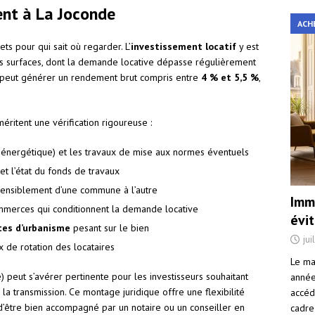
ent à La Joconde
ACH
ts pour qui sait où regarder. L’
investissement locatif
y est
s surfaces, dont la demande locative dépasse régulièrement
ué peut générer un rendement brut compris entre
4 % et 5,5 %
,
éritent une vérification rigoureuse :
énergétique) et les travaux de mise aux normes éventuels
et l’état du fonds de travaux
 sensiblement d’une commune à l’autre
Immo
ommerces qui conditionnent la demande locative
évi
tes d’urbanisme
pesant sur le bien
jui
x de rotation des locataires
Le ma
) peut s’avérer pertinente pour les investisseurs souhaitant
année 
 la transmission. Ce montage juridique offre une flexibilité
accéd
 d’être bien accompagné par un notaire ou un conseiller en
cadre