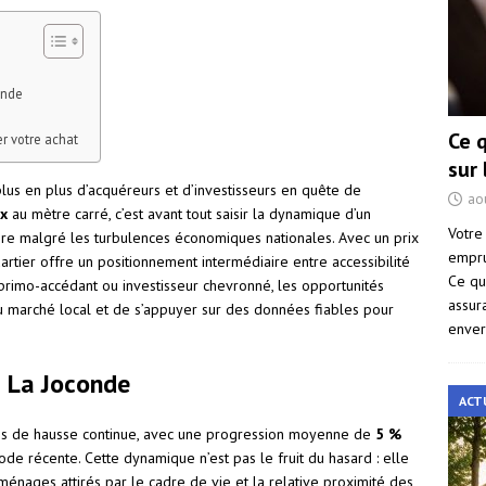
onde
Ce 
r votre achat
sur
plus en plus d’acquéreurs et d’investisseurs en quête de
ao
ix
au mètre carré, c’est avant tout saisir la dynamique d’un
Votre
ière malgré les turbulences économiques nationales. Avec un prix
empru
rtier offre un positionnement intermédiaire entre accessibilité
Ce qu
primo-accédant ou investisseur chevronné, les opportunités
assur
du marché local et de s’appuyer sur des données fiables pour
enver
à La Joconde
ACT
es de hausse continue, avec une progression moyenne de
5 %
e récente. Cette dynamique n’est pas le fruit du hasard : elle
nages attirés par le cadre de vie et la relative proximité des