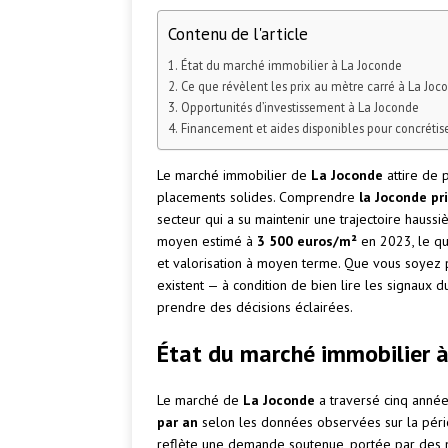
Contenu de l'article
État du marché immobilier à La Joconde
Ce que révèlent les prix au mètre carré à La Joc
Opportunités d’investissement à La Joconde
Financement et aides disponibles pour concrétise
Le marché immobilier de
La Joconde
attire de 
placements solides. Comprendre
la Joconde pr
secteur qui a su maintenir une trajectoire hauss
moyen estimé à
3 500 euros/m²
en 2023, le qua
et valorisation à moyen terme. Que vous soyez 
existent — à condition de bien lire les signaux 
prendre des décisions éclairées.
État du marché immobilier 
Le marché de
La Joconde
a traversé cinq anné
par an
selon les données observées sur la périod
reflète une demande soutenue, portée par des mé