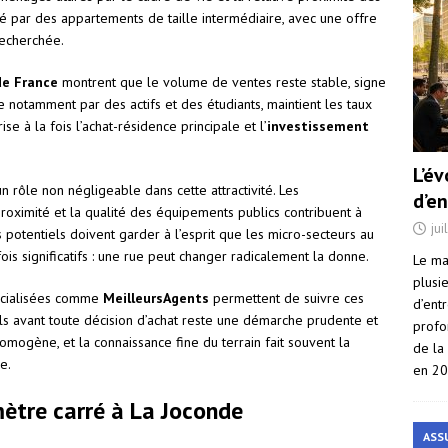
iné par des appartements de taille intermédiaire, avec une offre
recherchée.
de France
montrent que le volume de ventes reste stable, signe
 notamment par des actifs et des étudiants, maintient les taux
e à la fois l’achat-résidence principale et l’
investissement
L’é
n rôle non négligeable dans cette attractivité. Les
d’e
roximité et la qualité des équipements publics contribuent à
jui
s potentiels doivent garder à l’esprit que les micro-secteurs au
fois significatifs : une rue peut changer radicalement la donne.
Le ma
plusi
écialisées comme
MeilleursAgents
permettent de suivre ces
d’ent
ils avant toute décision d’achat reste une démarche prudente et
profo
mogène, et la connaissance fine du terrain fait souvent la
de la
e.
en 2
mètre carré à La Joconde
ASS