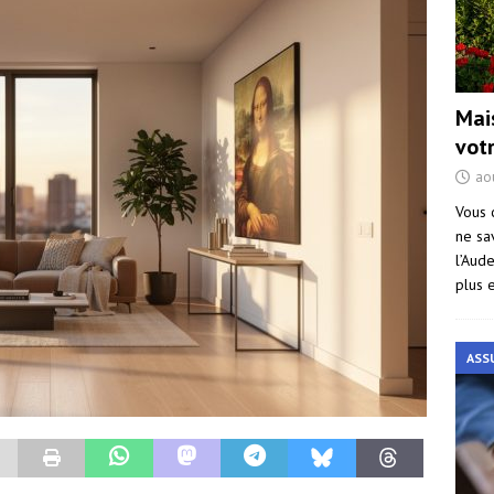
Mai
vot
ao
Vous 
ne sa
l’Aud
plus 
ASS