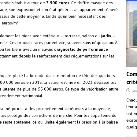
conde s’établit autour de
3 500 euros
. Ce chiffre masque des
étage, son exposition et son état général. Un appartement rénové
ssus de cette moyenne, tandis qu’un bien nécessitant des
 euros/m².
lement les biens avec extérieur — terrasse, balcon ou jardin —
ts. Ces produits rares partent vite, souvent sans négociation. À
 ou les biens avec un mauvais
diagnostic de performance
notamment depuis le renforcement des réglementations sur les
Com
nq ans place La Joconde dans le peloton de tête des quartiers
cri
200 000 euros en 2018, la valeur estimée en 2023 dépasse les
e
latente de plus de 55 000 euros. Ce type de valorisation attire
jui
 rendement patrimonial.
Chaqu
leur a
, se négocient à des prix nettement supérieurs à la moyenne,
obten
é les protège des corrections de marché. Pour les appartements
exist
 reste soutenue, ce qui limite également la pression à la baisse
quelq