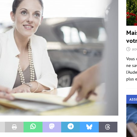
Mai
vot
ao
Vous 
ne sa
l’Aud
plus 
ASS