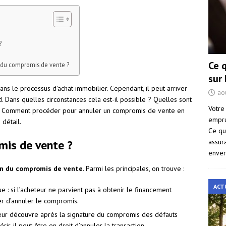
?
Ce 
 du compromis de vente ?
sur
ns le processus d’achat immobilier. Cependant, il peut arriver
ao
. Dans quelles circonstances cela est-il possible ? Quelles sont
Votre
 ? Comment procéder pour annuler un compromis de vente en
empru
 détail.
Ce qu
assur
mis de vente ?
enver
on du compromis de vente
. Parmi les principales, on trouve :
ACT
e : si l’acheteur ne parvient pas à obtenir le financement
der d’annuler le compromis.
eteur découvre après la signature du compromis des défauts
ir, il peut être en droit d’annuler la transaction.