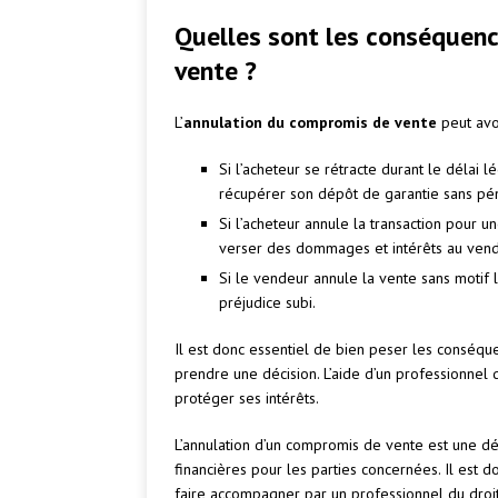
Quelles sont les conséquen
vente ?
L’
annulation du compromis de vente
peut avo
Si l’acheteur se rétracte durant le délai 
récupérer son dépôt de garantie sans pén
Si l’acheteur annule la transaction pour u
verser des dommages et intérêts au vend
Si le vendeur annule la vente sans motif l
préjudice subi.
Il est donc essentiel de bien peser les conséq
prendre une décision. L’aide d’un professionnel 
protéger ses intérêts.
L’annulation d’un compromis de vente est une dé
financières pour les parties concernées. Il est d
faire accompagner par un professionnel du droit 