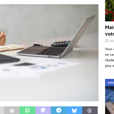
Mai
vot
ao
Vous 
ne sa
l’Aud
plus 
ASS