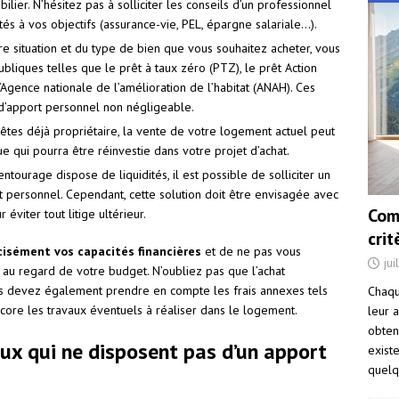
ier. N’hésitez pas à solliciter les conseils d’un professionnel
és à vos objectifs (assurance-vie, PEL, épargne salariale…).
re situation et du type de bien que vous souhaitez acheter, vous
bliques telles que le prêt à taux zéro (PTZ), le prêt Action
gence nationale de l’amélioration de l’habitat (ANAH). Ces
d’apport personnel non négligeable.
êtes déjà propriétaire, la vente de votre logement actuel peut
 qui pourra être réinvestie dans votre projet d’achat.
ntourage dispose de liquidités, il est possible de solliciter un
t personnel. Cependant, cette solution doit être envisagée avec
Com
éviter tout litige ultérieur.
cri
cisément vos capacités financières
et de ne pas vous
jui
 au regard de votre budget. N’oubliez pas que l’achat
ous devez également prendre en compte les frais annexes tels
Chaqu
encore les travaux éventuels à réaliser dans le logement.
leur a
obten
eux qui ne disposent pas d’un apport
exist
quelq