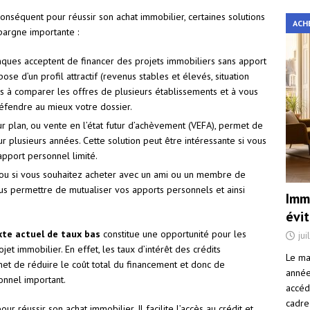
conséquent pour réussir son achat immobilier, certaines solutions
ACH
pargne importante :
ques acceptent de financer des projets immobiliers sans apport
se d’un profil attractif (revenus stables et élevés, situation
s à comparer les offres de plusieurs établissements et à vous
éfendre au mieux votre dossier.
ur plan, ou vente en l’état futur d’achèvement (VEFA), permet de
r plusieurs années. Cette solution peut être intéressante si vous
apport personnel limité.
ou si vous souhaitez acheter avec un ami ou un membre de
vous permettre de mutualiser vos apports personnels et ainsi
Immo
évi
xte actuel de taux bas
constitue une opportunité pour les
jui
et immobilier. En effet, les taux d’intérêt des crédits
Le ma
met de réduire le coût total du financement et donc de
année 
onnel important.
accéd
cadre
our réussir son achat immobilier. Il facilite l’accès au crédit et