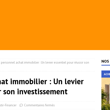
NOS 
 personnel achat immobilier : Un levier essentiel pour réussir son
ACH
at immobilier : Un levier
r son investissement
stir-Financer
Commentaires fermés