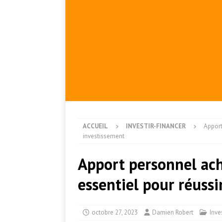
ACCUEIL
INVESTIR-FINANCER
Apport
investissement
Apport personnel ach
essentiel pour réussi
octobre 27, 2023
Damien Robert
Inve