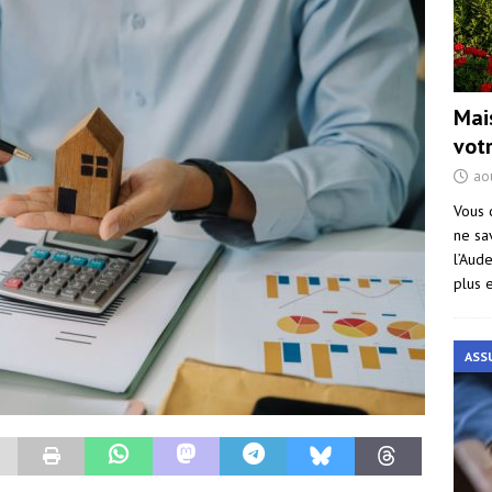
Mai
vot
ao
Vous 
ne sa
l’Aud
plus 
ASS