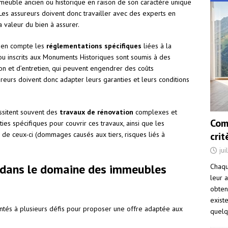
immeuble ancien ou historique en raison de son caractère unique
Les assureurs doivent donc travailler avec des experts en
 valeur du bien à assurer.
e en compte les
réglementations spécifiques
liées à la
 ou inscrits aux Monuments Historiques sont soumis à des
ion et d’entretien, qui peuvent engendrer des coûts
reurs doivent donc adapter leurs garanties et leurs conditions
essitent souvent des
travaux de rénovation
complexes et
Com
ies spécifiques pour couvrir ces travaux, ainsi que les
cri
n de ceux-ci (dommages causés aux tiers, risques liés à
jui
s dans le domaine des immeubles
Chaqu
leur a
obten
exist
rontés à plusieurs défis pour proposer une offre adaptée aux
quelq