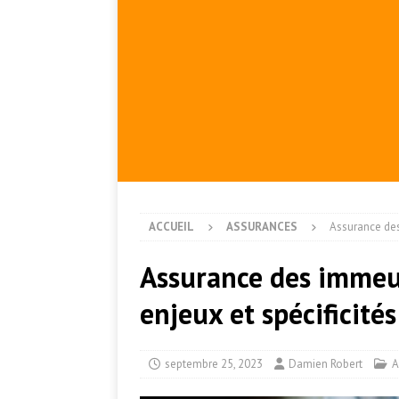
ACCUEIL
ASSURANCES
Assurance des
Assurance des immeub
enjeux et spécificités
septembre 25, 2023
Damien Robert
A