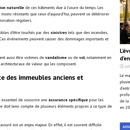
ion naturelle
de ces bâtiments due à l’usure du temps. Les
t moins résistants que ceux d’aujourd’hui, peuvent se détériorer
novation réguliers.
ibles d’être touchés par des
sinistres
tels que des incendies,
s. Ces événements peuvent causer des dommages importants et
L’é
d’e
ent aussi être victimes de
vandalisme
ou de
vol
, notamment en
 architecturaux de valeur qui les composent.
jui
Le ma
nce des immeubles anciens et
plusi
d’ent
profo
est essentiel de souscrire une
assurance spécifique
pour les
de la
ce doit tenir compte de plusieurs éléments propres à ce type de
en 2
ssuré est un enjeu majeur. En effet, il est souvent difficile
ASS