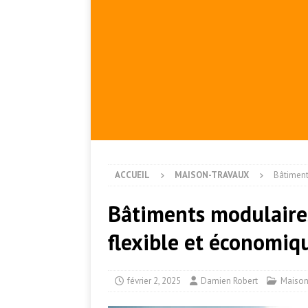
ACCUEIL
MAISON-TRAVAUX
Bâtiment
Bâtiments modulaires 
flexible et économiq
février 2, 2025
Damien Robert
Maison