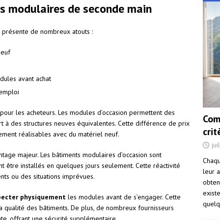
s modulaires de seconde main
 présente de nombreux atouts :
neuf
odules avant achat
éemploi
 pour les acheteurs. Les modules d’occasion permettent des
Com
 à des structures neuves équivalentes. Cette différence de prix
cri
lement réalisables avec du matériel neuf.
jui
ntage majeur. Les bâtiments modulaires d’occasion sont
Chaqu
être installés en quelques jours seulement. Cette réactivité
leur a
nts ou des situations imprévues.
obten
exist
pecter physiquement
les modules avant de s’engager. Cette
quelq
 la qualité des bâtiments. De plus, de nombreux fournisseurs
te, offrant une sécurité supplémentaire.