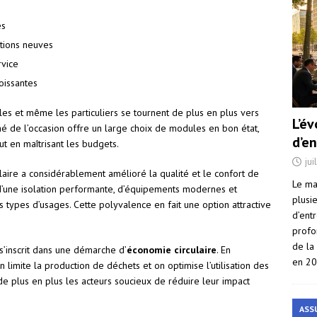
es
ctions neuves
rvice
oissantes
cales et même les particuliers se tournent de plus en plus vers
L’é
hé de l’occasion offre un large choix de modules en bon état,
d’e
t en maîtrisant les budgets.
jui
laire a considérablement amélioré la qualité et le confort de
Le ma
 d’une isolation performante, d’équipements modernes et
plusi
 types d’usages. Cette polyvalence en fait une option attractive
d’ent
profo
de la
s’inscrit dans une démarche d’
économie circulaire
. En
en 2
 limite la production de déchets et on optimise l’utilisation des
e plus en plus les acteurs soucieux de réduire leur impact
ASS