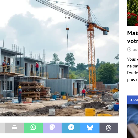
Mai
vot
ao
Vous 
ne sa
l’Aud
plus 
ASS