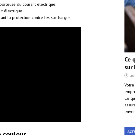
 porteuse du courant électrique.
it électrique.
urant la protection contre les surcharges.
Ce 
sur
ao
Votre
empru
Ce qu
assur
enver
ACT
e couleur