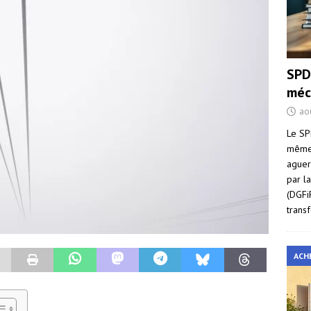
SPD
méc
ao
Le SP
même 
aguer
par l
(DGFi
trans
ACH