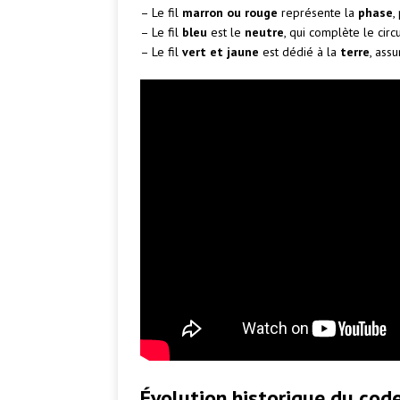
– Le fil
marron ou rouge
représente la
phase
,
– Le fil
bleu
est le
neutre
, qui complète le circu
– Le fil
vert et jaune
est dédié à la
terre
, ass
Évolution historique du cod