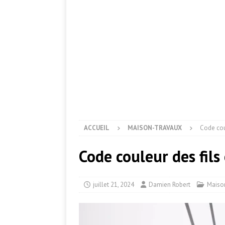
ACCUEIL
MAISON-TRAVAUX
Code cou
Code couleur des fils
juillet 21, 2024
Damien Robert
Maiso