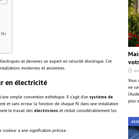
fils
Mai
vot
électriques et devenez un expert en sécurité électrique. Cet
 installations modernes et anciennes.
ao
Vous 
 en électricité
ne sa
l’Aud
u’une simple convention esthétique. Il s’agit d’un
système de
plus 
nt et sans erreur la fonction de chaque fil dans une installation
ment le travail des
électriciens
et réduit considérablement les
ASS
couleur a une signification précise :