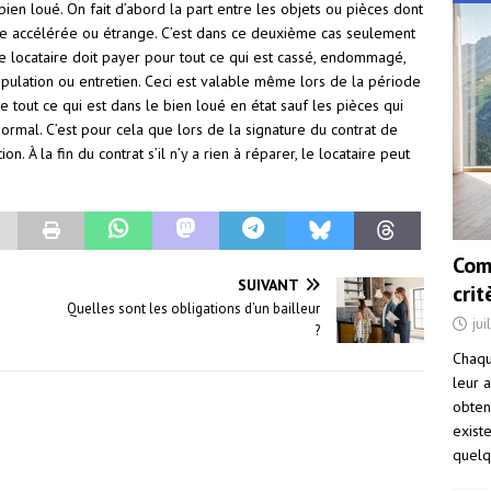
en loué. On fait d’abord la part entre les objets ou pièces dont
uve accélérée ou étrange. C’est dans ce deuxième cas seulement
le locataire doit payer pour tout ce qui est cassé, endommagé,
nipulation ou entretien. Ceci est valable même lors de la période
re tout ce qui est dans le bien loué en état sauf les pièces qui
 normal. C’est pour cela que lors de la signature du contrat de
on. À la fin du contrat s’il n’y a rien à réparer, le locataire peut
Com
SUIVANT
cri
Quelles sont les obligations d’un bailleur
jui
?
Chaqu
leur a
obten
exist
quelq