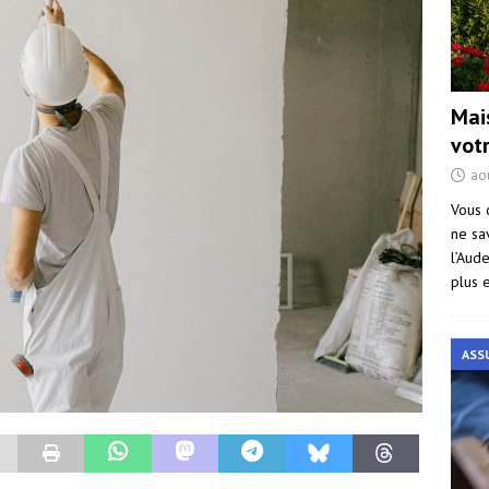
Mai
vot
ao
Vous 
ne sa
l’Aud
plus 
ASS