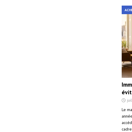
ACH
Immo
évi
jui
Le ma
année 
accéd
cadre