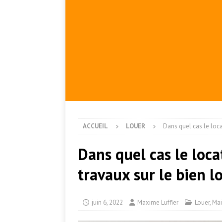
ACCUEIL
LOUER
Dans quel cas le locat
Dans quel cas le locat
travaux sur le bien l
juin 6, 2022
Maxime Luffier
Louer
,
Mai