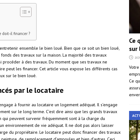
 doit-il financer ?
Ce 
sur
entretenir ensemble le bien loué. Bien que ce soit un bien loué,
s fonds des travaux sur la maison. La majorité des travaux
ao
ussi procéder à des travaux. Du moment que ses travaux ne
Votre
ire peut les financer. Cet article vous expose les différents cas
empru
aux sur le bien loué.
Ce qu
assur
ncés par le locataire
enver
 s’engage à fournir au locataire un logement adéquat. Il s’engage
ement sur le long terme. C’est dire ainsi que les grands travaux
ACT
ion qui peuvent survenir fréquemment sont à la charge du
r un environnement de vie adéquat. Il ne doit pas alors laisser
harge du propriétaire. Le locataire peut donc financer des travaux
 peinture, de remplacement d’ampoules et bien d’autres. Ceci