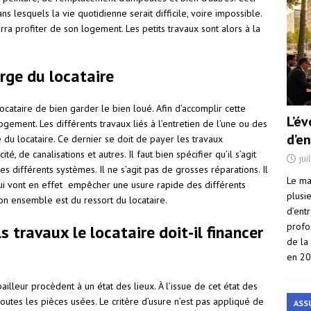
ns lesquels la vie quotidienne serait difficile, voire impossible.
ourra profiter de son logement. Les petits travaux sont alors à la
arge du locataire
ataire de bien garder le bien loué. Afin d’accomplir cette
L’é
logement. Les différents travaux liés à l’entretien de l’une ou des
d’e
e du locataire. Ce dernier se doit de payer les travaux
é, de canalisations et autres. Il faut bien spécifier qu’il s’agit
jui
 différents systèmes. Il ne s’agit pas de grosses réparations. Il
Le ma
 qui vont en effet empêcher une usure rapide des différents
plusi
n ensemble est du ressort du locataire.
d’ent
profo
ls travaux le locataire doit-il financer
de la
en 2
 bailleur procèdent à un état des lieux. À l’issue de cet état des
 toutes les pièces usées. Le critère d’usure n’est pas appliqué de
ASS