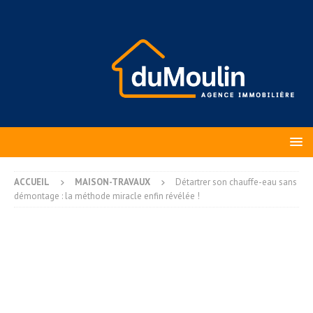
ACCUEIL
MAISON-TRAVAUX
Détartrer son chauffe-eau sans
démontage : la méthode miracle enfin révélée !