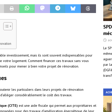
SPD
méc
ao
énovation
Le SP
même 
able investissement, mais ils sont souvent indispensables pour
aguer
e de votre logement. Comment financer ces travaux sans vous
par l
onseils pour mener à bien votre projet de rénovation.
(DGFi
trans
ues
 soutenir les particuliers dans leurs projets de rénovation
ACH
d’alléger considérablement le coût des travaux.
ique (CITE)
est une aide fiscale qui permet aux propriétaires et
engagées pour des travaux d’amélioration énergétique de leur