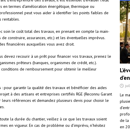
vant d’entreprendre des travaux, il est essentiel d’évaluer l’état
és en termes d’amélioration énergétique, thermique ou
rofessionnel peut vous aider à identifier les points faibles de
s rentables.
ec soin le coût total des travaux, en prenant en compte la main-
 de construire, assurances, etc.) et les éventuelles imprévus.
des financières auxquelles vous avez droit.
ous devez recourir à un prêt pour financer vos travaux, prenez le
anismes prêteurs (banques, organismes de crédit, etc.).
es conditions de remboursement pour obtenir le meilleur
L’é
d’e
jui
s
: pour garantir la qualité des travaux et bénéficier des aides
projet à des artisans et entreprises certifiés RGE (Reconnu Garant
Le ma
r leurs références et demandez plusieurs devis pour choisir le
plusi
es.
d’ent
profo
toute la durée du chantier, veillez à ce que les travaux soient
de la
ormes en vigueur. En cas de problème ou d’imprévu, n’hésitez
en 2