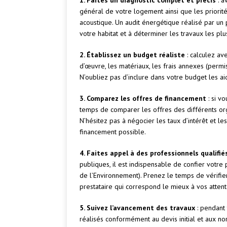
1. Faites un diagnostic complet et précis
: a
général de votre logement ainsi que les priorit
acoustique. Un audit énergétique réalisé par un p
votre habitat et à déterminer les travaux les plu
2. Établissez un budget réaliste
: calculez av
d’œuvre, les matériaux, les frais annexes (permis
N’oubliez pas d’inclure dans votre budget les ai
3. Comparez les offres de financement
: si v
temps de comparer les offres des différents org
N’hésitez pas à négocier les taux d’intérêt et l
financement possible.
4. Faites appel à des professionnels qualifié
publiques, il est indispensable de confier votre 
de l’Environnement). Prenez le temps de vérifie
prestataire qui correspond le mieux à vos attent
5. Suivez l’avancement des travaux
: pendant 
réalisés conformément au devis initial et aux n