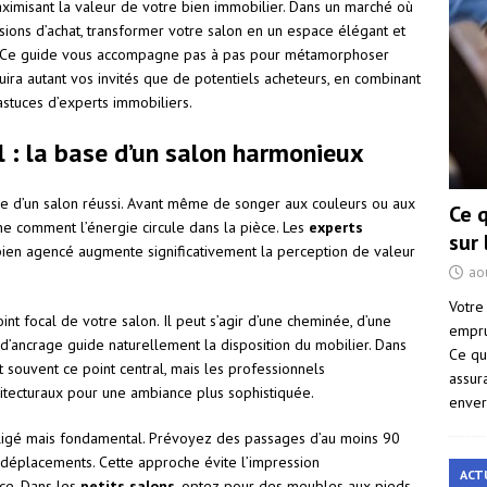
aximisant la valeur de votre bien immobilier. Dans un marché où
sions d’achat, transformer votre salon en un espace élégant et
nt. Ce guide vous accompagne pas à pas pour métamorphoser
uira autant vos invités que de potentiels acheteurs, en combinant
astuces d’experts immobiliers.
l : la base d’un salon harmonieux
me d’un salon réussi. Avant même de songer aux couleurs ou aux
Ce 
ne comment l’énergie circule dans la pièce. Les
experts
sur
 bien agencé augmente significativement la perception de valeur
ao
Votre
int focal de votre salon. Il peut s’agir d’une cheminée, d’une
empru
 d’ancrage guide naturellement la disposition du mobilier. Dans
Ce qu
nt souvent ce point central, mais les professionnels
assur
tecturaux pour une ambiance plus sophistiquée.
enver
gligé mais fondamental. Prévoyez des passages d’au moins 90
s déplacements. Cette approche évite l’impression
ACT
ce. Dans les
petits salons
, optez pour des meubles aux pieds