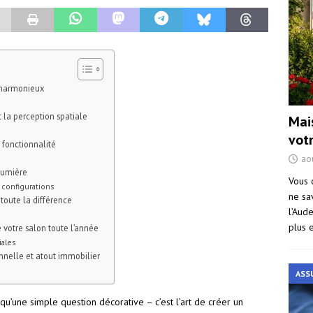
n harmonieux
 la perception spatiale
Mai
vot
t fonctionnalité
ao
 lumière
Vous 
 configurations
ne sa
 toute la différence
l’Aud
plus 
e votre salon toute l’année
iales
nnelle et atout immobilier
ASS
u’une simple question décorative – c’est l’art de créer un