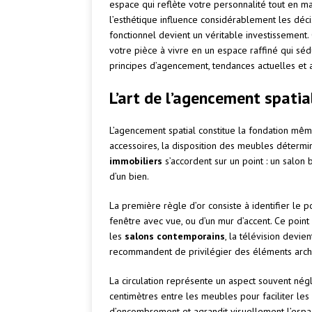
espace qui reflète votre personnalité tout en m
l’esthétique influence considérablement les déci
fonctionnel devient un véritable investisseme
votre pièce à vivre en un espace raffiné qui séd
principes d’agencement, tendances actuelles et 
L’art de l’agencement spatia
L’agencement spatial constitue la fondation mê
accessoires, la disposition des meubles détermi
immobiliers
s’accordent sur un point : un salon
d’un bien.
La première règle d’or consiste à identifier le po
fenêtre avec vue, ou d’un mur d’accent. Ce point
les
salons contemporains
, la télévision devie
recommandent de privilégier des éléments archi
La circulation représente un aspect souvent né
centimètres entre les meubles pour faciliter le
d’encombrement et agrandit visuellement l’espa