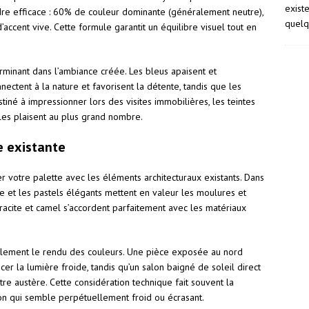
exist
dre efficace : 60% de couleur dominante (généralement neutre),
quelq
ccent vive. Cette formule garantit un équilibre visuel tout en
rminant dans l’ambiance créée. Les bleus apaisent et
nectent à la nature et favorisent la détente, tandis que les
stiné à impressionner lors des visites immobilières, les teintes
lles plaisent au plus grand nombre.
e existante
 votre palette avec les éléments architecturaux existants. Dans
me et les pastels élégants mettent en valeur les moulures et
thracite et camel s’accordent parfaitement avec les matériaux
ablement le rendu des couleurs. Une pièce exposée au nord
er la lumière froide, tandis qu’un salon baigné de soleil direct
tre austère. Cette considération technique fait souvent la
lon qui semble perpétuellement froid ou écrasant.