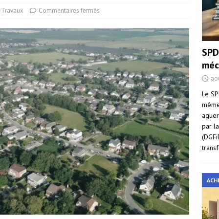
-Travaux
Commentaires fermés
SPD
méc
ao
Le SP
même 
aguer
par l
(DGFi
trans
ACH