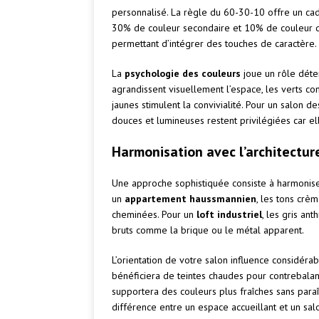
personnalisé. La règle du 60-30-10 offre un ca
30% de couleur secondaire et 10% de couleur d’a
permettant d’intégrer des touches de caractère.
La
psychologie des couleurs
joue un rôle déte
agrandissent visuellement l’espace, les verts con
jaunes stimulent la convivialité. Pour un salon de
douces et lumineuses restent privilégiées car e
Harmonisation avec l’architectur
Une approche sophistiquée consiste à harmoniser
un
appartement haussmannien
, les tons crè
cheminées. Pour un
loft industriel
, les gris an
bruts comme la brique ou le métal apparent.
L’orientation de votre salon influence considér
bénéficiera de teintes chaudes pour contrebalanc
supportera des couleurs plus fraîches sans paraî
différence entre un espace accueillant et un sa