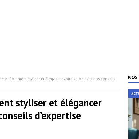
NOS 
time : Comment styliser et élégancer votre salon avec nos conseils
ACT
nt styliser et élégancer
conseils d’expertise