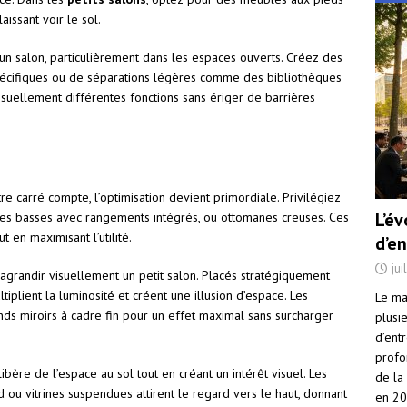
issant voir le sol.
n salon, particulièrement dans les espaces ouverts. Créez des
s spécifiques ou de séparations légères comme des bibliothèques
isuellement différentes fonctions sans ériger de barrières
 carré compte, l’optimisation devient primordiale. Privilégiez
L’é
ables basses avec rangements intégrés, ou ottomanes creuses. Ces
 en maximisant l’utilité.
d’e
jui
 agrandir visuellement un petit salon. Placés stratégiquement
tiplient la luminosité et créent une illusion d’espace. Les
Le ma
ds miroirs à cadre fin pour un effet maximal sans surcharger
plusi
d’ent
profo
 libère de l’espace au sol tout en créant un intérêt visuel. Les
de la
 ou vitrines suspendues attirent le regard vers le haut, donnant
en 2