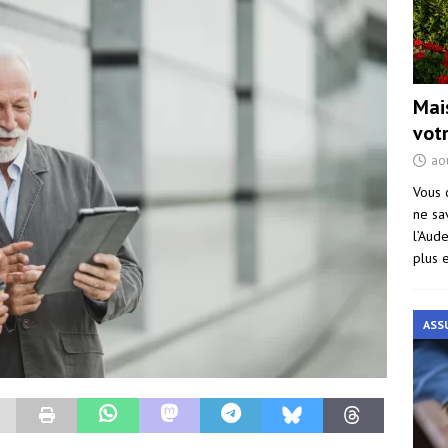
Mai
vot
ao
Vous 
ne sa
l’Aud
plus 
ASS