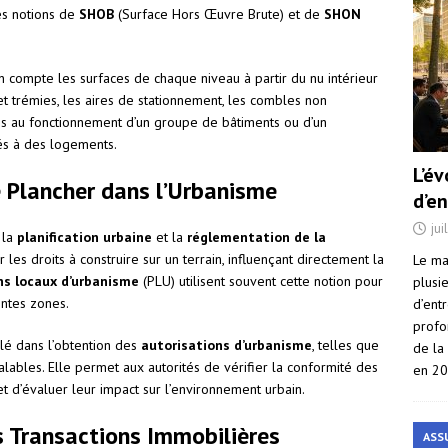
es notions de
SHOB
(Surface Hors Œuvre Brute) et de
SHON
n compte les surfaces de chaque niveau à partir du nu intérieur
et trémies, les aires de stationnement, les combles non
s au fonctionnement d’un groupe de bâtiments ou d’un
és à des logements.
L’é
 Plancher dans l’Urbanisme
d’e
jui
 la
planification urbaine
et la
réglementation de la
 les droits à construire sur un terrain, influençant directement la
Le ma
ns locaux d’urbanisme
(PLU) utilisent souvent cette notion pour
plusi
entes zones.
d’ent
profo
clé dans l’obtention des
autorisations d’urbanisme
, telles que
de la
alables. Elle permet aux autorités de vérifier la conformité des
en 2
t d’évaluer leur impact sur l’environnement urbain.
es Transactions Immobilières
ASS