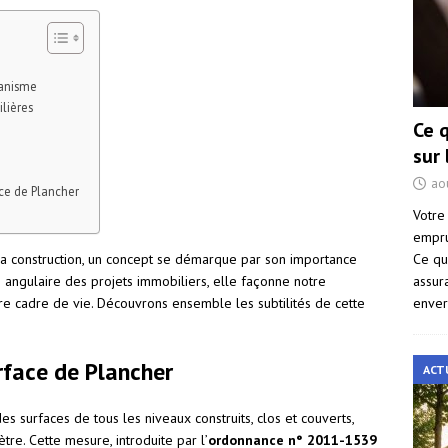
banisme
ilières
Ce 
sur
ao
ace de Plancher
Votre
empru
Ce qu
a construction, un concept se démarque par son importance
assur
re angulaire des projets immobiliers, elle façonne notre
enver
re cadre de vie. Découvrons ensemble les subtilités de cette
urface de Plancher
ACT
 surfaces de tous les niveaux construits, clos et couverts,
re. Cette mesure, introduite par l’
ordonnance n° 2011-1539