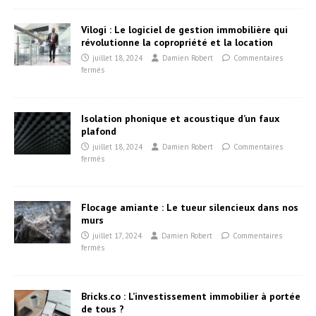
Vilogi : Le logiciel de gestion immobilière qui
révolutionne la copropriété et la location
juillet 18, 2024
Damien Robert
Commentaires
fermés
Isolation phonique et acoustique d’un faux
plafond
juillet 18, 2024
Damien Robert
Commentaires
fermés
Flocage amiante : Le tueur silencieux dans nos
murs
juillet 17, 2024
Damien Robert
Commentaires
fermés
Bricks.co : L’investissement immobilier à portée
de tous ?