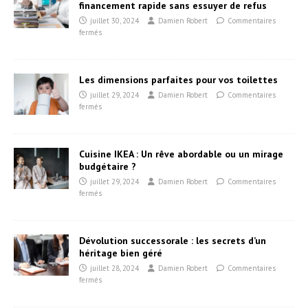
financement rapide sans essuyer de refus
juillet 30, 2024
Damien Robert
Commentaires
fermés
Les dimensions parfaites pour vos toilettes
juillet 29, 2024
Damien Robert
Commentaires
fermés
Cuisine IKEA : Un rêve abordable ou un mirage
budgétaire ?
juillet 29, 2024
Damien Robert
Commentaires
fermés
Dévolution successorale : les secrets d’un
héritage bien géré
juillet 28, 2024
Damien Robert
Commentaires
fermés