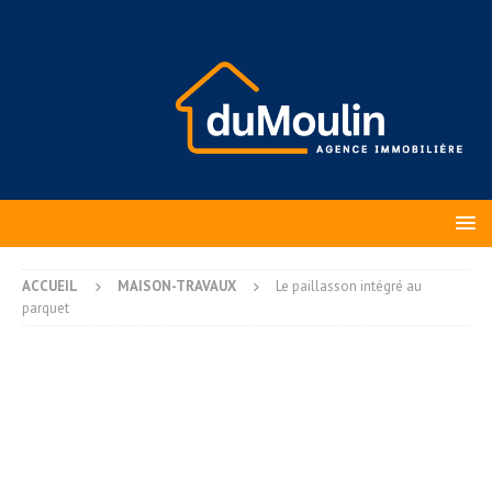
ACCUEIL
MAISON-TRAVAUX
Le paillasson intégré au
parquet