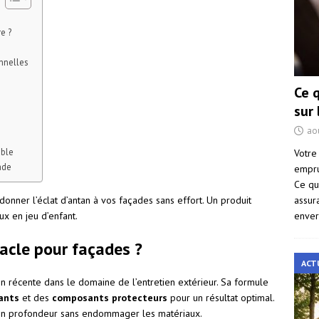
e ?
nnelles
Ce 
sur
ao
able
Votre
ade
empru
Ce qu
assur
onner l’éclat d’antan à vos façades sans effort. Un produit
enver
ux en jeu d’enfant.
racle pour façades ?
ACT
n récente dans le domaine de l’entretien extérieur. Sa formule
ants
et des
composants protecteurs
pour un résultat optimal.
it en profondeur sans endommager les matériaux.