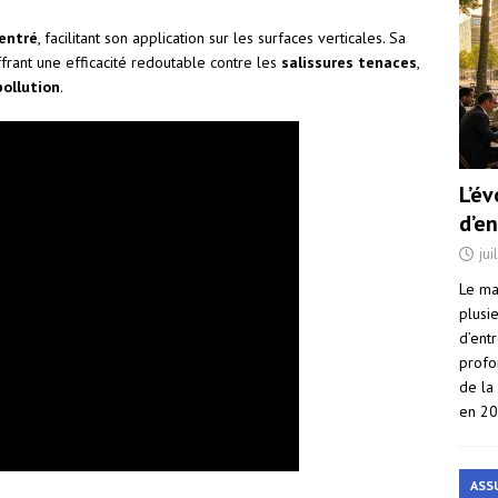
entré
, facilitant son application sur les surfaces verticales. Sa
frant une efficacité redoutable contre les
salissures tenaces
,
pollution
.
L’é
d’e
jui
Le ma
plusi
d’ent
profo
de la
en 2
ASS