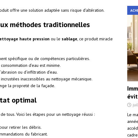
oduit offre une solution adaptée sans risque d’altération.
ACH
aux méthodes traditionnelles
ettoyage haute pression
ou le
sablage
, ce produit miracle
ent spécifique ou de compétences particulières.
la consommation d’eau est minime.
’abrasion ou d’infiltration d’eau.
s incrustées inaccessibles au nettoyage mécanique.
onge la propreté de la façade.
Immo
évi
ltat optimal
jui
e de tous. Voici les étapes pour un nettoyage réussi :
Le ma
année 
our retirer les débris.
accéd
mmandations du fabricant.
cadre