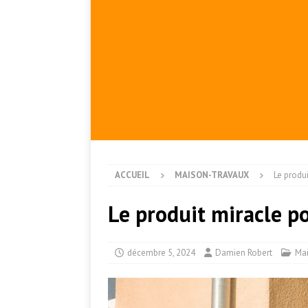
ACCUEIL
MAISON-TRAVAUX
Le produ
Le produit miracle p
décembre 5, 2024
Damien Robert
Ma