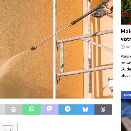
Mai
vot
ao
Vous 
ne sa
l’Aud
plus 
ASS