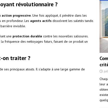
oyant révolutionnaire ?
 à
action progressive
. Une fois appliqué, il pénètre dans les
s en profondeur. Les
agents actifs
dissolvent les saletés tandis
arrière invisible.
réant une
protection durable
contre les nouvelles salissures.
 la fréquence des nettoyages futurs, faisant de ce produit un
-on traiter ?
Com
cri
 de ses principaux atouts. Il s’adapte à une large gamme de
jui
Chaqu
leur a
obten
exist
quelq