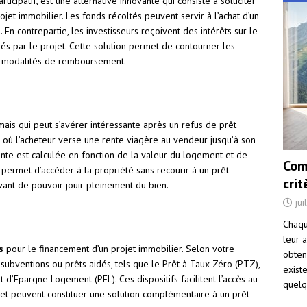
rticipatif, est une alternative innovante qui consiste à solliciter
ojet immobilier. Les fonds récoltés peuvent servir à l’achat d’un
 En contrepartie, les investisseurs reçoivent des intérêts sur le
és par le projet. Cette solution permet de contourner les
es modalités de remboursement.
ais qui peut s’avérer intéressante après un refus de prêt
re où l’acheteur verse une rente viagère au vendeur jusqu’à son
nte est calculée en fonction de la valeur du logement et de
Com
 permet d’accéder à la propriété sans recourir à un prêt
cri
vant de pouvoir jouir pleinement du bien.
jui
Chaqu
leur a
s
pour le financement d’un projet immobilier. Selon votre
obten
 subventions ou prêts aidés, tels que le Prêt à Taux Zéro (PTZ),
exist
 d’Epargne Logement (PEL). Ces dispositifs facilitent l’accès au
quelq
t peuvent constituer une solution complémentaire à un prêt