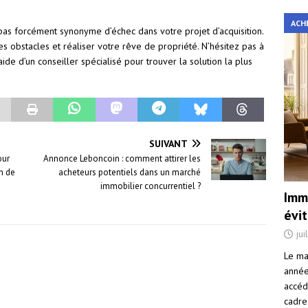
ACH
 pas forcément synonyme d’échec dans votre projet d’acquisition.
es obstacles et réaliser votre rêve de propriété. N’hésitez pas à
’aide d’un conseiller spécialisé pour trouver la solution la plus
SUIVANT
our
Annonce Leboncoin : comment attirer les
on de
acheteurs potentiels dans un marché
immobilier concurrentiel ?
Immo
évi
jui
Le ma
année 
accéd
cadre