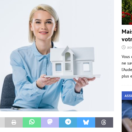
Mai
vot
ao
Vous 
ne sa
l’Aud
plus 
ASS