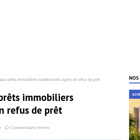
NOS 
 aux prêts immobiliers traditionnels après un refus de prêt
prêts immobiliers
ACH
n refus de prêt
é
Commentaires fermés