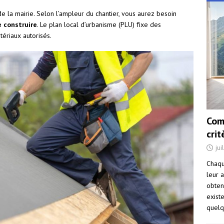
de la mairie. Selon l’ampleur du chantier, vous aurez besoin
e construire
. Le plan local d’urbanisme (PLU) fixe des
tériaux autorisés.
Com
cri
jui
Chaqu
leur a
obten
exist
quelq