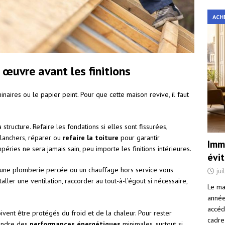
ACH
 œuvre avant les finitions
inaires ou le papier peint. Pour que cette maison revive, il faut
structure. Refaire les fondations si elles sont fissurées,
planchers, réparer ou
refaire la toiture
pour garantir
Immo
éries ne sera jamais sain, peu importe les finitions intérieures.
évi
 une plomberie percée ou un chauffage hors service vous
jui
ler une ventilation, raccorder au tout-à-l’égout si nécessaire,
Le ma
année 
accéd
oivent être protégés du froid et de la chaleur. Pour rester
cadre
eindre des
performances énergétiques
minimales, surtout si