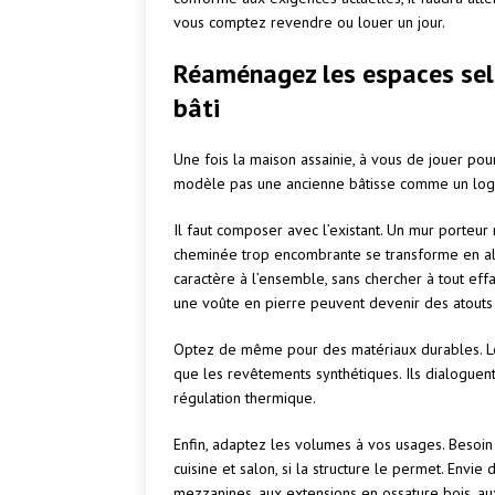
vous comptez revendre ou louer un jour.
Réaménagez les espaces selo
bâti
Une fois la maison assainie, à vous de jouer po
modèle pas une ancienne bâtisse comme un log
Il faut composer avec l’existant. Un mur porteu
cheminée trop encombrante se transforme en alc
caractère à l’ensemble, sans chercher à tout effa
une voûte en pierre peuvent devenir des atouts 
Optez de même pour des matériaux durables. Le bo
que les revêtements synthétiques. Ils dialoguent 
régulation thermique.
Enfin, adaptez les volumes à vos usages. Besoi
cuisine et salon, si la structure le permet. Envie 
mezzanines, aux extensions en ossature bois, au