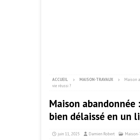
ACCUEIL
MAISON-TRAVAUX
Maison a
vie réussi ?
Maison abandonnée 
bien délaissé en un li
juin 11, 2025
Damien Robert
Maison-