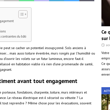
engagement
Ce 
tions
 contraintes du bâti
sur
ao
e peut se cacher un potentiel insoupçonné. Sols anciens à
Votre
nser… mais aussi toiture éventrée, murs rongés par l’humidité ou
empru
 d’ouvrir les volets sur un futur lumineux, encore faut-il
Ce qu
élaissé en habitation viable n’a rien d’une promenade de santé,
assur
 gagnant.
enver
bâtiment avant tout engagement
ACT
re porteuse, fondations, charpente, toiture, murs intérieurs et
ce. Le réseau électrique est-il sécurisé ou vétuste ? La
-il tout reprendre ? Même chose pour les évacuations, souvent