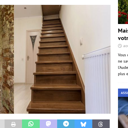
Mai
vot
ao
Vous 
ne sa
l’Aud
plus 
ASS