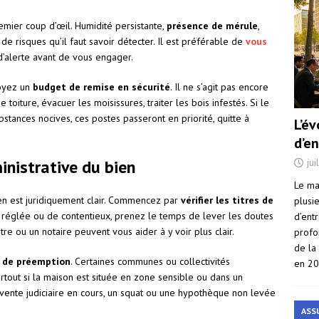
remier coup d’œil. Humidité persistante,
présence de mérule
,
de risques qu’il faut savoir détecter. Il est préférable de
vous
’alerte avant de vous engager.
voyez un
budget de remise en sécurité
. Il ne s’agit pas encore
 toiture, évacuer les moisissures, traiter les bois infestés. Si le
bstances nocives, ces postes passeront en priorité, quitte à
L’é
d’e
inistrative du bien
jui
Le ma
bien est juridiquement clair. Commencez par
vérifier les titres de
plusi
on réglée ou de contentieux, prenez le temps de lever les doutes
d’ent
tre ou un notaire peuvent vous aider à y voir plus clair.
profo
de la
s de préemption
. Certaines communes ou collectivités
en 2
 surtout si la maison est située en zone sensible ou dans un
vente judiciaire en cours, un squat ou une hypothèque non levée
ASS