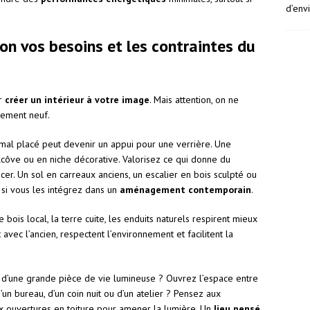
d’env
n vos besoins et les contraintes du
ur
créer un intérieur à votre image
. Mais attention, on ne
ement neuf.
r mal placé peut devenir un appui pour une verrière. Une
ôve ou en niche décorative. Valorisez ce qui donne du
cer. Un sol en carreaux anciens, un escalier en bois sculpté ou
si vous les intégrez dans un
aménagement contemporain
.
is local, la terre cuite, les enduits naturels respirent mieux
avec l’ancien, respectent l’environnement et facilitent la
n d’une grande pièce de vie lumineuse ? Ouvrez l’espace entre
d’un bureau, d’un coin nuit ou d’un atelier ? Pensez aux
x ouvertures en toiture pour amener la lumière. Un
lieu pensé