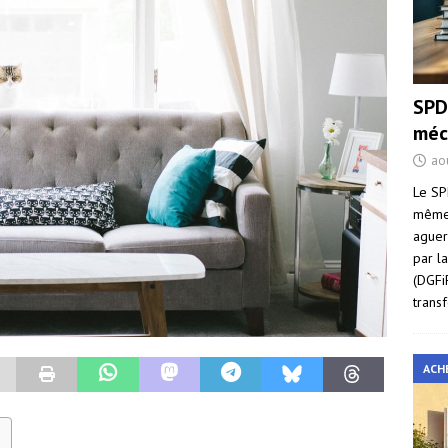
SPD
méc
ao
Le SP
même 
aguer
par l
(DGFi
trans
ACH