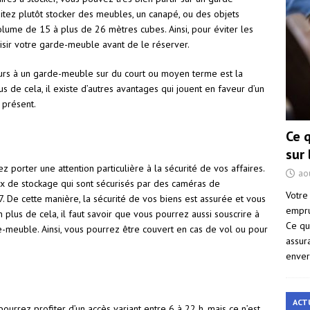
itez plutôt stocker des meubles, un canapé, ou des objets
olume de 15 à plus de 26 mètres cubes. Ainsi, pour éviter les
oisir votre garde-meuble avant de le réserver.
recours à un garde-meuble sur du court ou moyen terme est la
s de cela, il existe d’autres avantages qui jouent en faveur d’un
 présent.
Ce 
sur
porter une attention particulière à la sécurité de vos affaires.
ao
ox de stockage qui sont sécurisés par des caméras de
Votre
7. De cette manière, la sécurité de vos biens est assurée et vous
empru
 plus de cela, il faut savoir que vous pourrez aussi souscrire à
Ce qu
e-meuble. Ainsi, vous pourrez être couvert en cas de vol ou pour
assur
enver
ACT
urrez profiter d’un accès variant entre 6 à 22 h, mais ce n’est