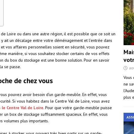
 Loire ou dans une autre région, il est possible que ce soit un
u’il y ait un décalage entre votre déménagement et l’entrée dans
t vos affaires personnelles soient en sécurité, vous pouvez
Mai
me manière, si vous souhaitez stocker certains de vos effets
vot
on du box du stockage est une bonne solution. Pour en savoir
ela se passe.
ao
Vous 
oche de chez vous
ne sa
l’Aud
vous pouvez avoir besoin d’un garde-meuble. En effet, vous
plus 
curité. Si vous habitez dans le Centre Val de Loire, vous avez
le Centre Val de Loire
. Pour que votre garde-meuble puisse
ver un box de stockage suffisamment spacieux. En effet, vous
ASS
es volumes plus importants.
res à stocker, vous pouvez très bien partir sur un garde-