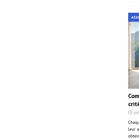
ASS
Com
cri
jui
Chaqu
leur a
obten