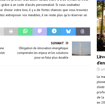
x grâce à un code d’accès personnalisé. Si vous souhaitez
 choisir votre box, il y a de fortes chances que vous trouviez
aitez entreposer vos meubles, il ne reste plus qu’à réserver un
SUIVANT
une
Obligation de rénovation énergétique:
plet
comprendre les enjeux et les solutions
L’é
pour un futur plus durable
d’e
jui
Le ma
plusi
d’ent
profo
de la
en 2