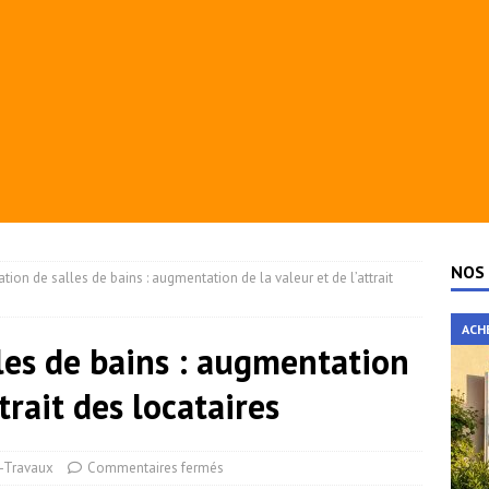
NOS 
ation de salles de bains : augmentation de la valeur et de l’attrait
ACH
lles de bains : augmentation
ttrait des locataires
-Travaux
Commentaires fermés