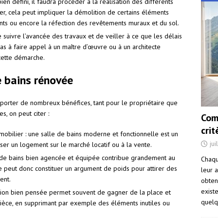
bien défini, il faudra procéder à la réalisation des différents
r, cela peut impliquer la démolition de certains éléments
ts ou encore la réfection des revêtements muraux et du sol.
de suivre l’avancée des travaux et de veiller à ce que les délais
pas à faire appel à un maître d’œuvre ou à un architecte
cette démarche.
e bains rénovée
porter de nombreux bénéfices, tant pour le propriétaire que
s, on peut citer :
Com
cri
obilier : une salle de bains moderne et fonctionnelle est un
jui
ser un logement sur le marché locatif ou à la vente.
 de bains bien agencée et équipée contribue grandement au
Chaqu
le peut donc constituer un argument de poids pour attirer des
leur a
ent.
obten
exist
tion bien pensée permet souvent de gagner de la place et
quelq
ièce, en supprimant par exemple des éléments inutiles ou