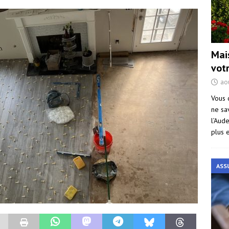
Mai
vot
ao
Vous 
ne sa
l’Aud
plus 
ASS