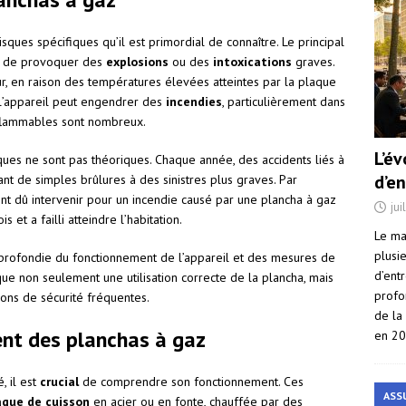
ques spécifiques qu’il est primordial de connaître. Le principal
le de provoquer des
explosions
ou des
intoxications
graves.
r, en raison des températures élevées atteintes par la plaque
e l’appareil peut engendrer des
incendies
, particulièrement dans
nflammables sont nombreux.
L’é
es ne sont pas théoriques. Chaque année, des accidents liés à
d’e
lant de simples brûlures à des sinistres plus graves. Par
nt dû intervenir pour un incendie causé par une plancha à gaz
jui
 et a failli atteindre l’habitation.
Le ma
plusi
profondie du fonctionnement de l’appareil et des mesures de
d’ent
que non seulement une utilisation correcte de la plancha, mais
profo
ions de sécurité fréquentes.
de la
nt des planchas à gaz
en 2
, il est
crucial
de comprendre son fonctionnement. Ces
ASS
aque de cuisson
en acier ou en fonte, chauffée par des