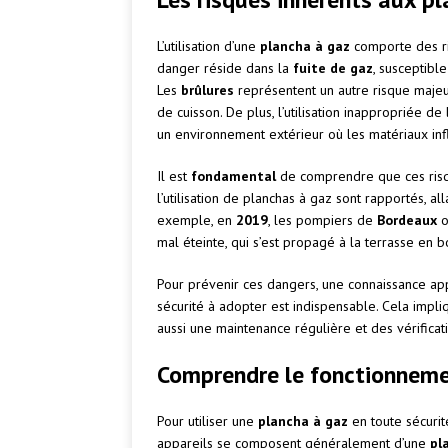
L’utilisation d’une
plancha à gaz
comporte des ris
danger réside dans la
fuite de gaz
, susceptib
Les
brûlures
représentent un autre risque majeu
de cuisson. De plus, l’utilisation inappropriée d
un environnement extérieur où les matériaux i
Il est
fondamental
de comprendre que ces risqu
l’utilisation de planchas à gaz sont rapportés, al
exemple, en
2019
, les pompiers de
Bordeaux
o
mal éteinte, qui s’est propagé à la terrasse en bois
Pour prévenir ces dangers, une connaissance ap
sécurité à adopter est indispensable. Cela impli
aussi une maintenance régulière et des vérificat
Comprendre le fonctionneme
Pour utiliser une
plancha à gaz
en toute sécurité
appareils se composent généralement d’une
pl