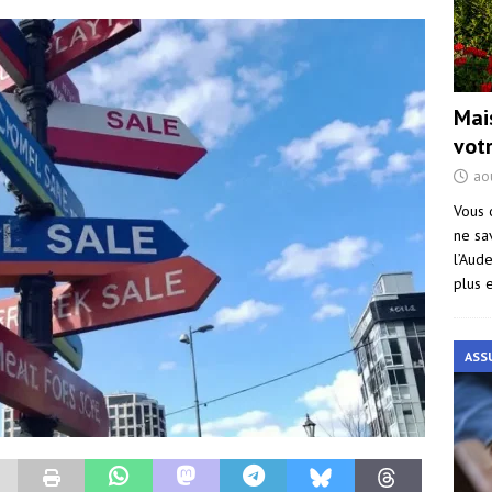
Mai
vot
ao
Vous 
ne sa
l’Aud
plus 
ASS