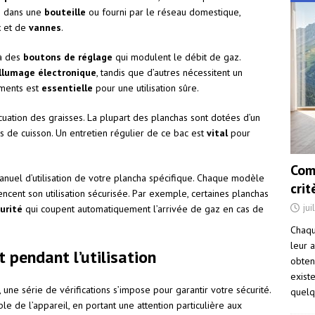
ké dans une
bouteille
ou fourni par le réseau domestique,
x
et de
vannes
.
 à des
boutons de réglage
qui modulent le débit de gaz.
llumage électronique
, tandis que d’autres nécessitent un
ments est
essentielle
pour une utilisation sûre.
uation des graisses. La plupart des planchas sont dotées d’un
us de cuisson. Un entretien régulier de ce bac est
vital
pour
Com
anuel d’utilisation de votre plancha spécifique. Chaque modèle
cri
uencent son utilisation sécurisée. Par exemple, certaines planchas
jui
urité
qui coupent automatiquement l’arrivée de gaz en cas de
Chaqu
leur a
 pendant l’utilisation
obten
exist
, une série de vérifications s’impose pour garantir votre sécurité.
quelq
 de l’appareil, en portant une attention particulière aux