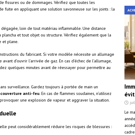
 de fissures ou de dommages. Vérifiez que toutes les
de fuite en appliquant une solution savonneuse sur les joints : la
ACH
 dégagée, loin de tout matériau inflammable. Une distance
lancha et tout objet ou structure. Vérifiez également que la
e et plane.
nstructions du fabricant. Si votre modèle nécessite un allumage
 avant d’ouvrir l’arrivée de gaz. En cas d’échec de l’allumage,
ndez quelques minutes avant de réessayer pour permettre au
Immo
 sans surveillance. Gardez toujours à portée de main un
évi
e
couverture anti-feu
. En cas de flammes soudaines, n’utilisez
t provoquer une explosion de vapeur et aggraver la situation.
jui
Le ma
duelle
année 
accéd
duelle peut considérablement réduire les risques de blessures :
cadre