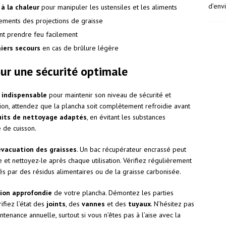
d’env
à la chaleur
pour manipuler les ustensiles et les aliments
ments des projections de graisse
nt prendre feu facilement
iers secours
en cas de brûlure légère
ur une sécurité optimale
t
indispensable
pour maintenir son niveau de sécurité et
tion, attendez que la plancha soit complètement refroidie avant
uits de nettoyage adaptés
, en évitant les substances
 de cuisson.
vacuation des graisses
. Un bac récupérateur encrassé peut
 et nettoyez-le après chaque utilisation. Vérifiez régulièrement
és par des résidus alimentaires ou de la graisse carbonisée.
ion approfondie
de votre plancha. Démontez les parties
fiez l’état des
joints
, des
vannes
et des
tuyaux
. N’hésitez pas
tenance annuelle, surtout si vous n’êtes pas à l’aise avec la