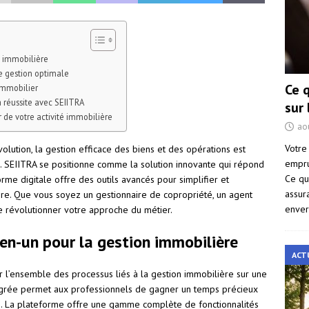
n immobilière
e gestion optimale
Ce 
immobilier
a réussite avec SEIITRA
sur
r de votre activité immobilière
ao
Votre
lution, la gestion efficace des biens et des opérations est
empru
. SEIITRA se positionne comme la solution innovante qui répond
Ce qu
me digitale offre des outils avancés pour simplifier et
assur
ère. Que vous soyez un gestionnaire de copropriété, un agent
enver
e révolutionner votre approche du métier.
-en-un pour la gestion immobilière
ACT
er l’ensemble des processus liés à la gestion immobilière sur une
grée permet aux professionnels de gagner un temps précieux
ité. La plateforme offre une gamme complète de fonctionnalités