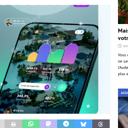
Mai
vot
ao
Vous 
ne sa
l’Aud
plus 
ASS