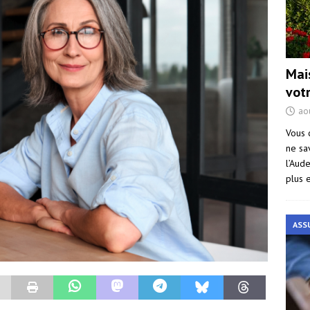
Mai
vot
ao
Vous 
ne sa
l’Aud
plus 
ASS