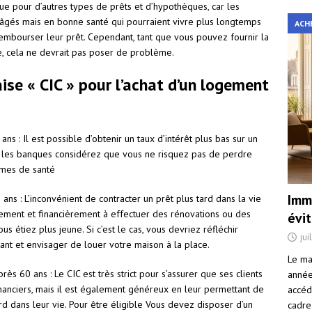
ue pour d’autres types de prêts et d’hypothèques, car les
 âgés mais en bonne santé qui pourraient vivre plus longtemps
ACH
rembourser leur prêt. Cependant, tant que vous pouvez fournir la
e, cela ne devrait pas poser de problème.
ise « CIC » pour l’achat d’un logement
ns : Il est possible d’obtenir un taux d’intérêt plus bas sur un
ar les banques considérez que vous ne risquez pas de perdre
èmes de santé
Immo
ans : L’inconvénient de contracter un prêt plus tard dans la vie
ement et financièrement à effectuer des rénovations ou des
évi
s étiez plus jeune. Si c’est le cas, vous devriez réfléchir
jui
ant et envisager de louer votre maison à la place.
Le ma
s 60 ans : Le CIC est très strict pour s’assurer que ses clients
année 
nanciers, mais il est également généreux en leur permettant de
accéd
d dans leur vie. Pour être éligible Vous devez disposer d’un
cadre