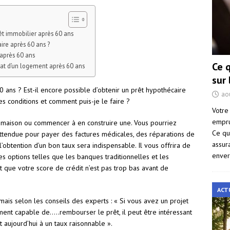
êt immobilier après 60 ans
aire après 60 ans ?
 après 60 ans
Ce 
chat d’un logement après 60 ans
sur
 ans ? Est-il encore possible d’obtenir un prêt hypothécaire
ao
les conditions et comment puis-je le faire ?
Votre
empru
maison ou commencer à en construire une. Vous pourriez
Ce qu
ttendue pour payer des factures médicales, des réparations de
assur
l’obtention d’un bon taux sera indispensable. Il vous offrira de
enver
es options telles que les banques traditionnelles et les
 que votre score de crédit n’est pas trop bas avant de
ACT
t mais selon les conseils des experts : « Si vous avez un projet
ment capable de…..rembourser le prêt, il peut être intéressant
t aujourd’hui à un taux raisonnable ».