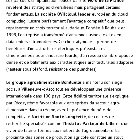
Les parcours d’implantation réussis dans le
Nord de la France
révèlent des stratégies diversifiées mais partageant certains
fondamentaux. La
société OVHcloud
, leader européen du cloud
computing, illustre parfaitement l’avantage compétitif que peut
représenter un choix territorial audacieux. Fondée à Roubaix en
1999, l’entreprise a transformé d’anciennes usines textiles en
datacenters ultramodernes. Ce choix atypique a permis de
bénéficier d’infrastructures électriques préexistantes
dimensionnées pour l’industrie lourde, d’un réseau de fibre optique
dense et de bâtiments aux caractéristiques architecturales adaptées
(hauteur sous plafond, résistance des planchers).
Le
groupe agroalimentaire Bonduelle
a maintenu son siège
social à Villeneuve-d’Ascq tout en développant une présence
internationale dans 100 pays. Cette fidélité territoriale s’explique
par l’écosystème favorable aux entreprises du secteur agro-
alimentaire dans la région, avec la présence du pôle de
compétitivité
Nutrition Santé Longévité
, de centres de
recherche spécialisés comme l’
Institut Pasteur de Lille
et d’un
vivier de talents formés aux métiers de l’agroalimentaire. La
proximité des zones de production agricole constitue un atout