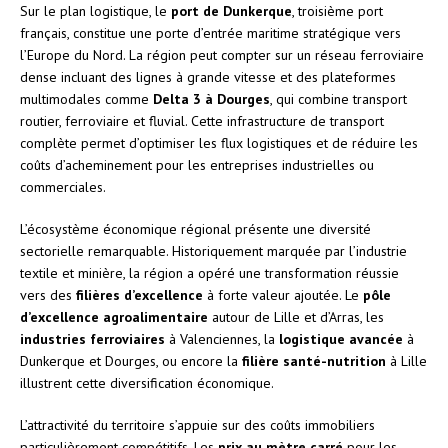
Sur le plan logistique, le
port de Dunkerque
, troisième port
français, constitue une porte d’entrée maritime stratégique vers
l’Europe du Nord. La région peut compter sur un réseau ferroviaire
dense incluant des lignes à grande vitesse et des plateformes
multimodales comme
Delta 3 à Dourges
, qui combine transport
routier, ferroviaire et fluvial. Cette infrastructure de transport
complète permet d’optimiser les flux logistiques et de réduire les
coûts d’acheminement pour les entreprises industrielles ou
commerciales.
L’écosystème économique régional présente une diversité
sectorielle remarquable. Historiquement marquée par l’industrie
textile et minière, la région a opéré une transformation réussie
vers des
filières d’excellence
à forte valeur ajoutée. Le
pôle
d’excellence agroalimentaire
autour de Lille et d’Arras, les
industries ferroviaires
à Valenciennes, la
logistique avancée
à
Dunkerque et Dourges, ou encore la
filière santé-nutrition
à Lille
illustrent cette diversification économique.
L’attractivité du territoire s’appuie sur des coûts immobiliers
particulièrement compétitifs. Les
prix au mètre carré
pour les