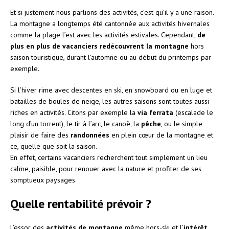
Et si justement nous parlions des activités, c’est qu’il y a une raison.
La montagne a longtemps été cantonnée aux activités hivernales
comme la plage l’est avec les activités estivales. Cependant,
de
plus en plus de vacanciers redécouvrent la montagne
hors
saison touristique, durant l’automne ou au début du printemps par
exemple.
Si l’hiver rime avec descentes en ski, en snowboard ou en luge et
batailles de boules de neige, les autres saisons sont toutes aussi
riches en activités. Citons par exemple la
via ferrata
(escalade le
long d’un torrent), le tir à l’arc, le canoë, la
pêche
, ou le simple
plaisir de faire des
randonnées
en plein cœur de la montagne et
ce, quelle que soit la saison.
En effet, certains vacanciers recherchent tout simplement un lieu
calme, paisible, pour renouer avec la nature et profiter de ses
somptueux paysages.
Quelle rentabilité prévoir ?
L’essor des
activités de montagne
même hors-ski et l’
intérêt