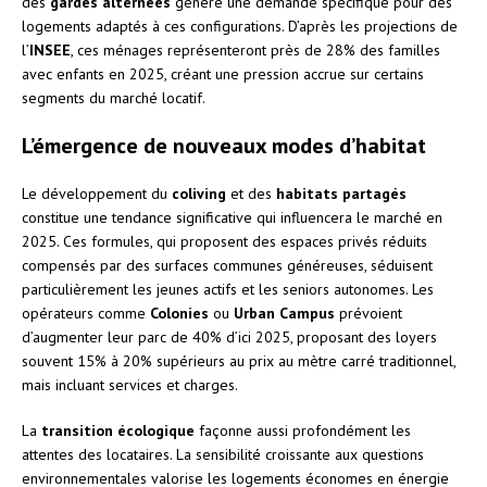
des
gardes alternées
génère une demande spécifique pour des
logements adaptés à ces configurations. D’après les projections de
l’
INSEE
, ces ménages représenteront près de 28% des familles
avec enfants en 2025, créant une pression accrue sur certains
segments du marché locatif.
L’émergence de nouveaux modes d’habitat
Le développement du
coliving
et des
habitats partagés
constitue une tendance significative qui influencera le marché en
2025. Ces formules, qui proposent des espaces privés réduits
compensés par des surfaces communes généreuses, séduisent
particulièrement les jeunes actifs et les seniors autonomes. Les
opérateurs comme
Colonies
ou
Urban Campus
prévoient
d’augmenter leur parc de 40% d’ici 2025, proposant des loyers
souvent 15% à 20% supérieurs au prix au mètre carré traditionnel,
mais incluant services et charges.
La
transition écologique
façonne aussi profondément les
attentes des locataires. La sensibilité croissante aux questions
environnementales valorise les logements économes en énergie