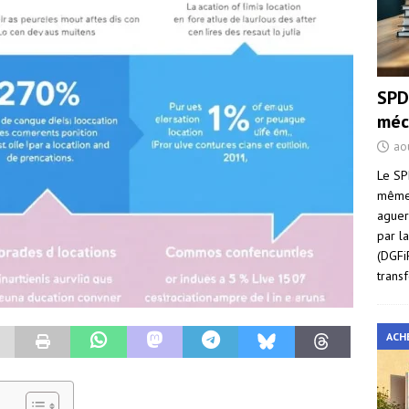
SPD
méc
ao
Le SP
même 
aguer
par l
(DGFi
trans
ACH