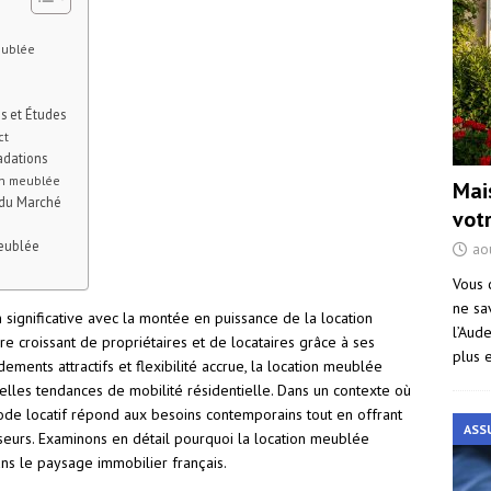
meublée
s et Études
ct
adations
ion meublée
Mai
 du Marché
vot
Meublée
ao
Vous 
ne sa
 significative avec la montée en puissance de la location
l’Aud
e croissant de propriétaires et de locataires grâce à ses
plus 
dements attractifs et flexibilité accrue, la location meublée
les tendances de mobilité résidentielle. Dans un contexte où
ode locatif répond aux besoins contemporains tout en offrant
ASS
sseurs. Examinons en détail pourquoi la location meublée
ans le paysage immobilier français.