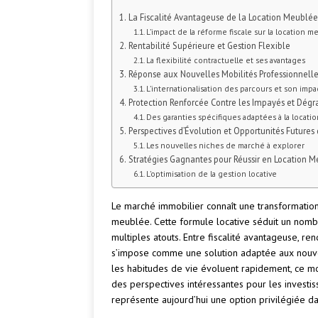
La Fiscalité Avantageuse de la Location Meublée
L’impact de la réforme fiscale sur la location 
Rentabilité Supérieure et Gestion Flexible
La flexibilité contractuelle et ses avantages
Réponse aux Nouvelles Mobilités Professionnelle
L’internationalisation des parcours et son impa
Protection Renforcée Contre les Impayés et Dégr
Des garanties spécifiques adaptées à la locat
Perspectives d’Évolution et Opportunités Futures
Les nouvelles niches de marché à explorer
Stratégies Gagnantes pour Réussir en Location 
L’optimisation de la gestion locative
Le marché immobilier connaît une transformation
meublée. Cette formule locative séduit un nombr
multiples atouts. Entre fiscalité avantageuse, ren
s’impose comme une solution adaptée aux nouvel
les habitudes de vie évoluent rapidement, ce m
des perspectives intéressantes pour les investi
représente aujourd’hui une option privilégiée d