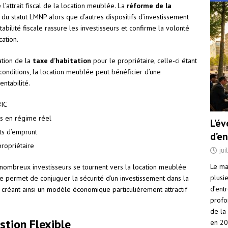
l’attrait fiscal de la location meublée. La
réforme de la
du statut LMNP alors que d’autres dispositifs d’investissement
tabilité fiscale rassure les investisseurs et confirme la volonté
ation.
ation de la
taxe d’habitation
pour le propriétaire, celle-ci étant
 conditions, la location meublée peut bénéficier d’une
entabilité.
BIC
es en régime réel
L’é
ts d’emprunt
d’e
propriétaire
jui
Le ma
e nombreux investisseurs se tournent vers la location meublée
plusi
le permet de conjuguer la sécurité d’un investissement dans la
d’ent
e, créant ainsi un modèle économique particulièrement attractif
profo
de la
stion Flexible
en 2