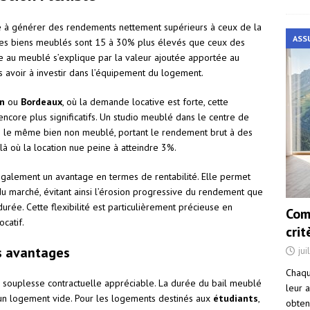
té à générer des rendements nettement supérieurs à ceux de la
ASS
s des biens meublés sont 15 à 30% plus élevés que ceux des
 au meublé s’explique par la valeur ajoutée apportée au
ns avoir à investir dans l’équipement du logement.
n
ou
Bordeaux
, où la demande locative est forte, cette
ncore plus significatifs. Un studio meublé dans le centre de
ue le même bien non meublé, portant le rendement brut à des
là où la location nue peine à atteindre 3%.
également un avantage en termes de rentabilité. Elle permet
du marché, évitant ainsi l’érosion progressive du rendement que
urée. Cette flexibilité est particulièrement précieuse en
Com
ocatif.
cri
es avantages
jui
Chaqu
e souplesse contractuelle appréciable. La durée du bail meublé
leur a
 un logement vide. Pour les logements destinés aux
étudiants
,
obten