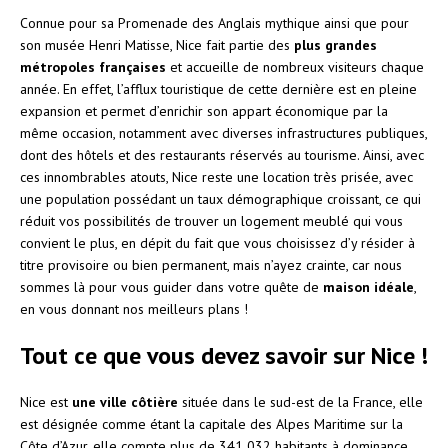
Connue pour sa Promenade des Anglais mythique ainsi que pour
son musée Henri Matisse, Nice fait partie des
plus grandes
métropoles
françaises
et accueille de nombreux visiteurs chaque
année. En effet, l’afflux touristique de cette dernière est en pleine
expansion et permet d’enrichir son appart économique par la
même occasion, notamment avec diverses infrastructures publiques,
dont des hôtels et des restaurants réservés au tourisme. Ainsi, avec
ces innombrables atouts, Nice reste une location très prisée, avec
une population possédant un taux démographique croissant, ce qui
réduit vos possibilités de trouver un logement meublé qui vous
convient le plus, en dépit du fait que vous choisissez d’y résider à
titre provisoire ou bien permanent, mais n’ayez crainte, car nous
sommes là pour vous guider dans votre quête de
maison idéale
,
en vous donnant nos meilleurs plans !
Tout ce que vous devez savoir sur Nice !
Nice est
une ville côtière
située dans le sud-est de la France, elle
est désignée comme étant la capitale des Alpes Maritime sur la
Côte d’Azur, elle compte plus de 341 032 habitants à dominance