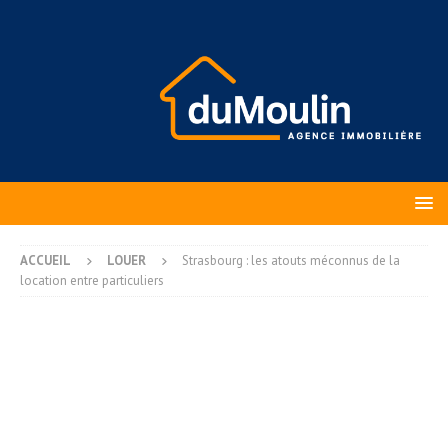
ACCUEIL
LOUER
Strasbourg : les atouts méconnus de la
location entre particuliers