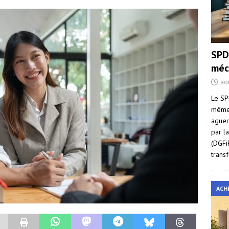
SPD
méc
ao
Le SP
même 
aguer
par l
(DGFi
trans
ACH