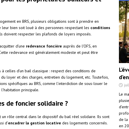
 logement en BRS, plusieurs obligations sont à prendre en
ue leur bien soit loué à des personnes respectant les
conditions
 ils doivent respecter les plafonds de loyers imposés.
acquitter d’une
redevance foncière
auprès de l’OFS, en
n. Cette redevance est généralement modeste et peut être
L’é
es à celles d’un bail classique : respect des conditions de
d’e
u loyer et des charges, entretien du logement, etc. Toutefois,
ions spécifiques au BRS, comme l’interdiction de sous-louer le
jui
’habitation principale.
Le ma
plusi
s de foncier solidaire ?
d’ent
profo
un rôle central dans le dispositif du bail réel solidaire. Ils sont
de la
ssi d’
encadrer la gestion locative
des logements concernés.
en 2