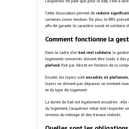
l’acquéreur ne paie que pour le bâti, c’est-à-di
Cette dissociation permet de
réduire significat
certaines zones tendues. De plus, le BRS prévoi
afin de garantir le caractère social et solidaire d
Comment fonctionne la gesti
Dans le cadre d’un
bail réel solidaire
, la gesti
logements concernés doivent être loués à des 
plafond
, fixé par décret en fonction de la co
Ensuite, les loyers sont
encadrés et plafonnés
loyers ne doivent pas dépasser un montant max
et du type de logement.
La durée du bail est également encadrée : elle
du logement, l’acquéreur initial doit respecter u
revenus du ménage et des travaux réalisés.
Quelles sont les obligations