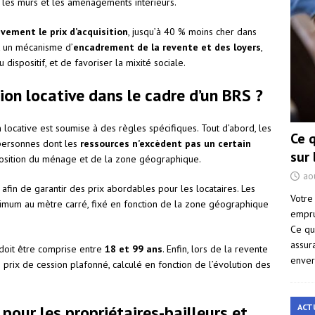
re les murs et les aménagements intérieurs.
ivement le prix d’acquisition
, jusqu’à 40 % moins cher dans
t un mécanisme d’
encadrement de la revente et des loyers
,
u dispositif, et de favoriser la mixité sociale.
on locative dans le cadre d’un BRS ?
on locative est soumise à des règles spécifiques. Tout d’abord, les
Ce 
personnes dont les
ressources n’excèdent pas un certain
sur
mposition du ménage et de la zone géographique.
ao
, afin de garantir des prix abordables pour les locataires. Les
Votre
imum au mètre carré, fixé en fonction de la zone géographique
empru
Ce qu
assur
 doit être comprise entre
18 et 99 ans
. Enfin, lors de la revente
enver
n prix de cession plafonné, calculé en fonction de l’évolution des
ACT
 pour les propriétaires-bailleurs et