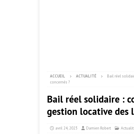
ACCUEIL
ACTUALITÉ
Bail réel solid
concernés ?
Bail réel solidaire :
gestion locative des
avril 24, 2023
Damien Robert
Actuali