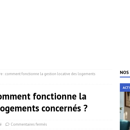
NOS 
aire : comment fonctionne la gestion locative des logements
ACT
 comment fonctionne la
 logements concernés ?
té
Commentaires fermés