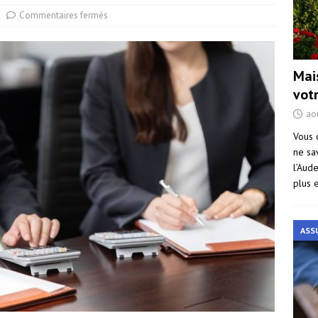
Commentaires fermés
Mai
vot
ao
Vous 
ne sa
l’Aud
plus 
ASS