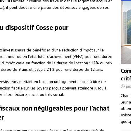
aux
: si l’acheteur réalise des travaux dans le logement acquis en
on…), il peut déduire une partie des dépenses engagées de ses
du dispositif Cosse pour
ux investisseurs de bénéficier d’une réduction d’impôt sur le
ment neuf ou en l’état futur d’achèvement (VEFA) pour une durée
 d’impôt varie en fonction de la durée de location : 12% du prix
 durée de 9 ans et jusqu’à 21% pour une durée de 12 ans.
Com
cri
investisseurs mettant en location un logement ancien à titre de
jui
uction fiscale sur les loyers perçus pouvant atteindre jusqu’à
intermédiaire, social ou très social.
Chaqu
leur a
fiscaux non négligeables pour l’achat
obten
exist
er
quelq
présente plusieurs avantages fiscaux grâce aux dispositifs de