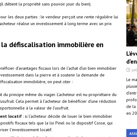
il détient la propriété sans pouvoir jouir du bien).
our les deux parties : le vendeur perçoit une rente régulière lui
acheteur réalise un investissement à long terme avec un prix
à la défiscalisation immobilière en
L’é
d’e
néficier d’avantages fiscaux lors de l’achat d’un bien immobilier
jui
’investissement dans la pierre et à soutenir la demande de
Le ma
iscalisation immobilière, on peut citer :
plusi
d’ent
agit du principe même du viager. L’acheteur est nu-propriétaire du
profo
usufruit. Cela permet à l’acheteur de bénéficier d’une réduction
de la
oportionnelle à la valeur de l’usufruit.
en 2
ent locatif
: si l’acheteur décide de louer le bien immobilier
positifs fiscaux tels que la loi Pinel ou le dispositif Cosse, qui
iser l’investissement locatif.
ASS