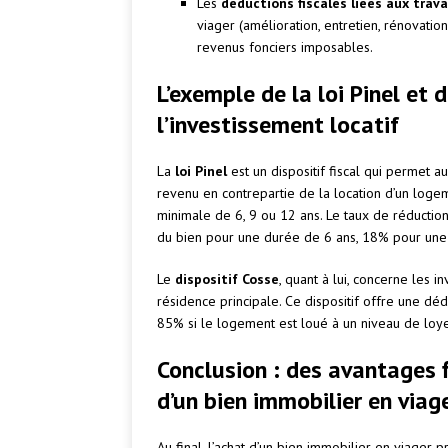
Les
déductions fiscales liées aux trav
viager (amélioration, entretien, rénovati
revenus fonciers imposables.
L’exemple de la loi Pinel et 
l’investissement locatif
La
loi Pinel
est un dispositif fiscal qui permet a
revenu en contrepartie de la location d’un loge
minimale de 6, 9 ou 12 ans. Le taux de réduction
du bien pour une durée de 6 ans, 18% pour une
Le
dispositif Cosse
, quant à lui, concerne les 
résidence principale. Ce dispositif offre une déd
85% si le logement est loué à un niveau de loyer 
Conclusion : des avantages 
d’un bien immobilier en viag
Au final, l’achat d’un bien immobilier en viager 